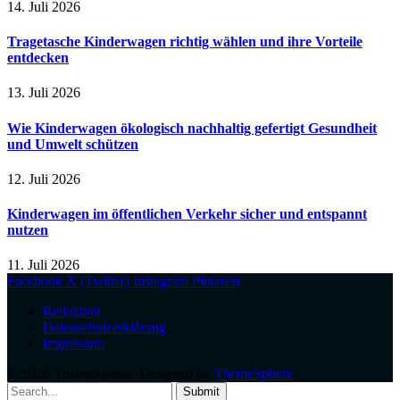
14. Juli 2026
Tragetasche Kinderwagen richtig wählen und ihre Vorteile
entdecken
13. Juli 2026
Wie Kinderwagen ökologisch nachhaltig gefertigt Gesundheit
und Umwelt schützen
12. Juli 2026
Kinderwagen im öffentlichen Verkehr sicher und entspannt
nutzen
11. Juli 2026
Facebook
X (Twitter)
Instagram
Pinterest
Redaktion
Datenschutzerklärung
Impressum
© 2026 ThemeSphere. Designed by
ThemeSphere
.
Submit