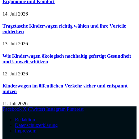
Ergonomie und Komfort
14. Juli 2026
Tragetasche Kinderwagen richtig wählen und ihre Vorteile
entdecken
13. Juli 2026
Wie Kinderwagen ökologisch nachhaltig gefertigt Gesundheit
und Umwelt schützen
12. Juli 2026
Kinderwagen im öffentlichen Verkehr sicher und entspannt
nutzen
11. Juli 2026
Facebook
X (Twitter)
Instagram
Pinterest
Redaktion
Datenschutzerklärung
Impressum