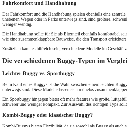
Fahrkomfort und Handhabung
Der Fahrkomfort und die Handhabung spielen ebenfalls eine zentrale R
unebenen Wegen oder in Parks unterwegs sind, sind größere, schwenkba
weniger wendig.
Die Handhabung sollte für Sie als Elternteil ebenfalls komfortabel sei
wie eine zusammenklappbare Bauweise, die den Transport erleichtert –
Zusätzlich kann es hilfreich sein, verschiedene Modelle im Geschäf
Die verschiedenen Buggy-Typen im Vergle
Leichter Buggy vs. Sportbuggy
Beim Kauf eines Buggys ist die Wahl zwischen einem leichten Buggy u
unterwegs sind. Diese Modelle lassen sich mühelos zusammenklappen 
Ein Sportbuggy hingegen bietet oft mehr features wie große, luftgefül
schwerer und weniger kompakt. Zur Auswahl des richtigen Typs sollte
Kombi-Buggy oder klassischer Buggy?
Kombi-Buggys bieten Flexibilität, da sie sowohl als Buggy als auch 