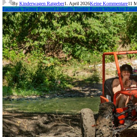
By
Kinderwagen Ratgeber
1. April 2026
Keine Kommentare
11 M
Facebook
Twitter
Pinterest
LinkedIn
Tumblr
Reddit
WhatsApp
Email