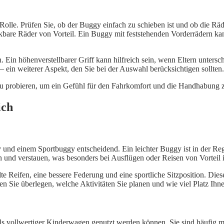
olle. Prüfen Sie, ob der Buggy einfach zu schieben ist und ob die Räd
re Räder von Vorteil. Ein Buggy mit feststehenden Vorderrädern kann au
n. Ein höhenverstellbarer Griff kann hilfreich sein, wenn Eltern unters
 ein weiterer Aspekt, den Sie bei der Auswahl berücksichtigen sollten.
t zu probieren, um ein Gefühl für den Fahrkomfort und die Handhabung 
ich
nd einem Sportbuggy entscheidend. Ein leichter Buggy ist in der Rege
und verstauen, was besonders bei Ausflügen oder Reisen von Vorteil i
lte Reifen, eine bessere Federung und eine sportliche Sitzposition. Die
n Sie überlegen, welche Aktivitäten Sie planen und wie viel Platz Ihne
als vollwertiger Kinderwagen genutzt werden können. Sie sind häufig m