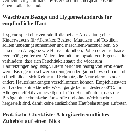
vermeintlich „naturnahe“ Polster doch mit allergieauslösenden
Chemikalien behandelt.
Waschbare Bezüge und Hygienestandards für
empfindliche Haut
Hygiene spielt eine zentrale Rolle bei der Ausstattung eines
Kinderwagens für Allergiker. Bezüge, Matratzen und Textilien
sollten unbedingt abnehmbar und maschinenwaschbar sein. So
lassen sich Allergene wie Hausstaubmilben, Pollen oder Tierhaare
regelmäßig entfernen. Materialien mit atmungsaktiven Eigenschaften
verhindern, dass sich Feuchtigkeit staut, die wiederum
Hautreizungen begünstigt. Eltern berichten häufig von Problemen,
wenn Bezüge nur schwer zu reinigen oder gar nicht waschbar sind –
schnell bilden sich Keime und Schmutz, die Neurodermitis oder
andere Hauterkrankungen verschlimmern können. Empfehlenswert
sind zudem antibakterielle Waschgänge bei mindestens 60°C, um
Allergene effektiv zu beseitigen. Prüfen Sie außerdem, dass die
Bezüge ohne chemische Farbstoffe und ohne Weichmacher
hergestellt sind, damit keine zusätzlichen Hautbelastungen auftreten.
Praktische Checkliste: Allergikerfreundliches
Zubehör auf einen Blick