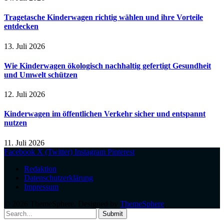
Tragetasche Kinderwagen richtig wählen und ihre Vorteile
entdecken
13. Juli 2026
Wie Kinderwagen ökologisch nachhaltig gefertigt Gesundheit
und Umwelt schützen
12. Juli 2026
Kinderwagen im öffentlichen Verkehr sicher und entspannt
nutzen
11. Juli 2026
Facebook
X (Twitter)
Instagram
Pinterest
Redaktion
Datenschutzerklärung
Impressum
© 2026 ThemeSphere. Designed by
ThemeSphere
.
Submit