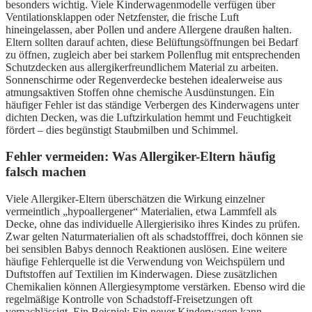
besonders wichtig. Viele Kinderwagenmodelle verfügen über
Ventilationsklappen oder Netzfenster, die frische Luft
hineingelassen, aber Pollen und andere Allergene draußen halten.
Eltern sollten darauf achten, diese Belüftungsöffnungen bei Bedarf
zu öffnen, zugleich aber bei starkem Pollenflug mit entsprechenden
Schutzdecken aus allergikerfreundlichem Material zu arbeiten.
Sonnenschirme oder Regenverdecke bestehen idealerweise aus
atmungsaktiven Stoffen ohne chemische Ausdünstungen. Ein
häufiger Fehler ist das ständige Verbergen des Kinderwagens unter
dichten Decken, was die Luftzirkulation hemmt und Feuchtigkeit
fördert – dies begünstigt Staubmilben und Schimmel.
Fehler vermeiden: Was Allergiker-Eltern häufig
falsch machen
Viele Allergiker-Eltern überschätzen die Wirkung einzelner
vermeintlich „hypoallergener“ Materialien, etwa Lammfell als
Decke, ohne das individuelle Allergierisiko ihres Kindes zu prüfen.
Zwar gelten Naturmaterialien oft als schadstofffrei, doch können sie
bei sensiblen Babys dennoch Reaktionen auslösen. Eine weitere
häufige Fehlerquelle ist die Verwendung von Weichspülern und
Duftstoffen auf Textilien im Kinderwagen. Diese zusätzlichen
Chemikalien können Allergiesymptome verstärken. Ebenso wird die
regelmäßige Kontrolle von Schadstoff-Freisetzungen oft
vernachlässigt. Ein Beispiel: Ein neuer Kinderwagen kann