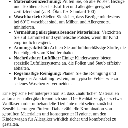
Materialkennzeichnung:
Prüfen Sie, ob alle Polster, Bezüge
und Textilien als schadstofffrei und allergikergeeignet
zertifiziert sind (z. B. Öko-Tex Standard 100).
Waschbarkeit:
Stellen Sie sicher, dass Bezüge mindestens
bei 60°C waschbar sind, um Milben und Allergene zu
minimieren.
Vermeidung allergieauslösender Materialien:
Verzichten
Sie auf Lammfell und synthetische Polster, wenn Ihr Kind
empfindlich reagiert.
Atmungsaktivität:
Achten Sie auf luftdurchlässige Stoffe, die
Feuchtigkeit vom Kind fernhalten.
Nachrüstbare Luftfilter:
Einige Kinderwagen bieten
spezielle Luftfiltersysteme an, die Pollen und Staub effektiv
abhalten.
Regelmäßige Reinigung:
Planen Sie die Reinigung und
Pflege der Ausstattung fest ein, um typische Fehler wie zu
seltenes Waschen zu vermeiden.
Eine typische Fehlinterpretation ist, dass „natürliche“ Materialien
automatisch allergikerfreundlich sind. Die Realität zeigt, dass etwa
Wollfasern oder unbehandelte Tierhäute nicht selten zunächst
Sensibilisierungen fördern. Daher zählt die Kombination von
geprüften Materialien und konsequenter Hygiene, um den
Kinderwagen für Allergiker wirklich sicher und komfortabel zu
gestalten.