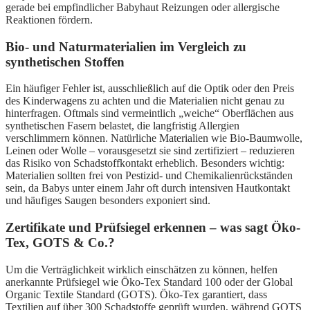
gerade bei empfindlicher Babyhaut Reizungen oder allergische
Reaktionen fördern.
Bio- und Naturmaterialien im Vergleich zu
synthetischen Stoffen
Ein häufiger Fehler ist, ausschließlich auf die Optik oder den Preis
des Kinderwagens zu achten und die Materialien nicht genau zu
hinterfragen. Oftmals sind vermeintlich „weiche“ Oberflächen aus
synthetischen Fasern belastet, die langfristig Allergien
verschlimmern können. Natürliche Materialien wie Bio-Baumwolle,
Leinen oder Wolle – vorausgesetzt sie sind zertifiziert – reduzieren
das Risiko von Schadstoffkontakt erheblich. Besonders wichtig:
Materialien sollten frei von Pestizid- und Chemikalienrückständen
sein, da Babys unter einem Jahr oft durch intensiven Hautkontakt
und häufiges Saugen besonders exponiert sind.
Zertifikate und Prüfsiegel erkennen – was sagt Öko-
Tex, GOTS & Co.?
Um die Verträglichkeit wirklich einschätzen zu können, helfen
anerkannte Prüfsiegel wie Öko-Tex Standard 100 oder der Global
Organic Textile Standard (GOTS). Öko-Tex garantiert, dass
Textilien auf über 300 Schadstoffe geprüft wurden, während GOTS