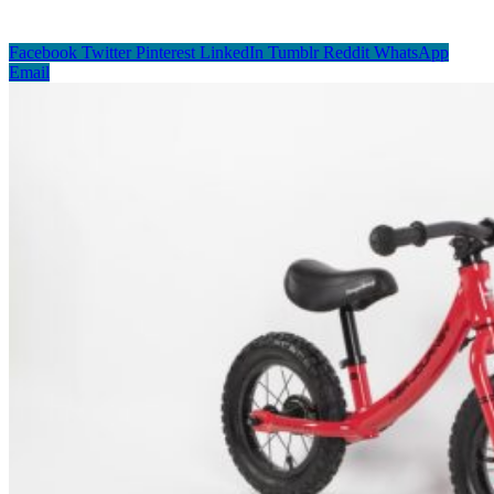
Facebook
Twitter
Pinterest
LinkedIn
Tumblr
Reddit
WhatsApp
Email