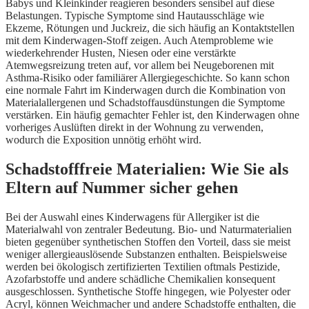
Babys und Kleinkinder reagieren besonders sensibel auf diese
Belastungen. Typische Symptome sind Hautausschläge wie
Ekzeme, Rötungen und Juckreiz, die sich häufig an Kontaktstellen
mit dem Kinderwagen-Stoff zeigen. Auch Atemprobleme wie
wiederkehrender Husten, Niesen oder eine verstärkte
Atemwegsreizung treten auf, vor allem bei Neugeborenen mit
Asthma-Risiko oder familiärer Allergiegeschichte. So kann schon
eine normale Fahrt im Kinderwagen durch die Kombination von
Materialallergenen und Schadstoffausdünstungen die Symptome
verstärken. Ein häufig gemachter Fehler ist, den Kinderwagen ohne
vorheriges Auslüften direkt in der Wohnung zu verwenden,
wodurch die Exposition unnötig erhöht wird.
Schadstofffreie Materialien: Wie Sie als
Eltern auf Nummer sicher gehen
Bei der Auswahl eines Kinderwagens für Allergiker ist die
Materialwahl von zentraler Bedeutung. Bio- und Naturmaterialien
bieten gegenüber synthetischen Stoffen den Vorteil, dass sie meist
weniger allergieauslösende Substanzen enthalten. Beispielsweise
werden bei ökologisch zertifizierten Textilien oftmals Pestizide,
Azofarbstoffe und andere schädliche Chemikalien konsequent
ausgeschlossen. Synthetische Stoffe hingegen, wie Polyester oder
Acryl, können Weichmacher und andere Schadstoffe enthalten, die