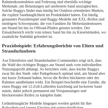
Rahmenkonstruktion und Federung sind ebenfalls wichtige
Merkmale, um Belastungen auf unebenem Sand auszugleichen.
Solche Buggys findet man häufig bei Outdoor-orientierten Marken,
die explizit Sandtauglichkeit im Produktlabel haben. Ein häufig
genanntes Praxisbeispiel sind Buggy-Modelle mit XXL-Reifen und
niedrigem Schwerpunkt, die von Familien für Mehrstundentouren
am Strand bis hin zu Offroad-Pfaden genutzt werden. Der
Einsatzbereich reicht vom reinen Sand bis hin zu Kieselstränden, wo
zusätzliche Stabilität gefordert ist.
Praxisbeispiele: Erfahrungsberichte von Eltern und
Strandurlaubern
Aus Elternforen und Strandurlauber-Communities zeigt sich, dass
die Wahl des richtigen Buggys am Strand stark vom individuellen
Nutzungsprofil abhängt. So berichten viele, dass leichte Buggys
zwar für den Stadt- oder Parkgebrauch optimal sind, am Strand aber
nur kurze Zeitstand halten, bevor die Reifen blockieren oder der
Rahmen sandbelastet wirkt. Ein Beispiel beschreibt eine Familie, die
einen Buggy mit 12-Zoll-Luftreifen kurzfristig auf lockerem Sand
nutzte, dabei jedoch permanent mit Verspannungen und
blockierenden Reifen zu kämpfen hatte.
Geländetaugliche Modelle hingegen werden gelobt für ihre
Robustheit und langen Einsätze mit unterschiedlichen