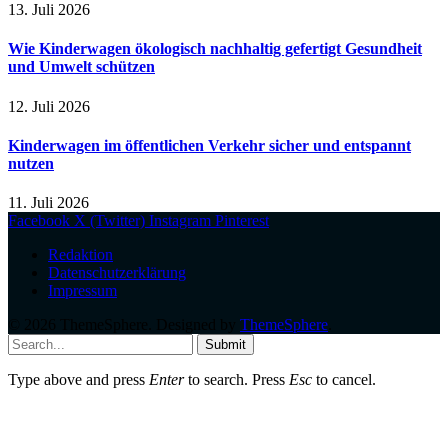
13. Juli 2026
Wie Kinderwagen ökologisch nachhaltig gefertigt Gesundheit
und Umwelt schützen
12. Juli 2026
Kinderwagen im öffentlichen Verkehr sicher und entspannt
nutzen
11. Juli 2026
Facebook
X (Twitter)
Instagram
Pinterest
Redaktion
Datenschutzerklärung
Impressum
© 2026 ThemeSphere. Designed by
ThemeSphere
.
Submit
Type above and press
Enter
to search. Press
Esc
to cancel.