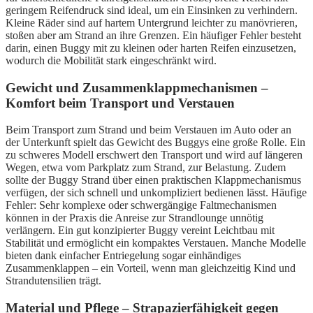
geringem Reifendruck sind ideal, um ein Einsinken zu verhindern.
Kleine Räder sind auf hartem Untergrund leichter zu manövrieren,
stoßen aber am Strand an ihre Grenzen. Ein häufiger Fehler besteht
darin, einen Buggy mit zu kleinen oder harten Reifen einzusetzen,
wodurch die Mobilität stark eingeschränkt wird.
Gewicht und Zusammenklappmechanismen –
Komfort beim Transport und Verstauen
Beim Transport zum Strand und beim Verstauen im Auto oder an
der Unterkunft spielt das Gewicht des Buggys eine große Rolle. Ein
zu schweres Modell erschwert den Transport und wird auf längeren
Wegen, etwa vom Parkplatz zum Strand, zur Belastung. Zudem
sollte der Buggy Strand über einen praktischen Klappmechanismus
verfügen, der sich schnell und unkompliziert bedienen lässt. Häufige
Fehler: Sehr komplexe oder schwergängige Faltmechanismen
können in der Praxis die Anreise zur Strandlounge unnötig
verlängern. Ein gut konzipierter Buggy vereint Leichtbau mit
Stabilität und ermöglicht ein kompaktes Verstauen. Manche Modelle
bieten dank einfacher Entriegelung sogar einhändiges
Zusammenklappen – ein Vorteil, wenn man gleichzeitig Kind und
Strandutensilien trägt.
Material und Pflege – Strapazierfähigkeit gegen