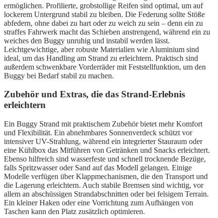
ermöglichen. Profilierte, grobstollige Reifen sind optimal, um auf
lockerem Untergrund stabil zu bleiben. Die Federung sollte Stöße
abfedern, ohne dabei zu hart oder zu weich zu sein – denn ein zu
straffes Fahrwerk macht das Schieben anstrengend, während ein zu
weiches den Buggy unruhig und instabil werden lässt.
Leichtgewichtige, aber robuste Materialien wie Aluminium sind
ideal, um das Handling am Strand zu erleichtern. Praktisch sind
außerdem schwenkbare Vorderräder mit Feststellfunktion, um den
Buggy bei Bedarf stabil zu machen.
Zubehör und Extras, die das Strand-Erlebnis
erleichtern
Ein Buggy Strand mit praktischem Zubehör bietet mehr Komfort
und Flexibilität. Ein abnehmbares Sonnenverdeck schützt vor
intensiver UV-Strahlung, während ein integrierter Stauraum oder
eine Kühlbox das Mitführen von Getränken und Snacks erleichtert.
Ebenso hilfreich sind wasserfeste und schnell trocknende Bezüge,
falls Spritzwasser oder Sand auf das Modell gelangen. Einige
Modelle verfügen über Klappmechanismen, die den Transport und
die Lagerung erleichtern. Auch stabile Bremsen sind wichtig, vor
allem an abschüssigen Strandabschnitten oder bei felsigem Terrain.
Ein kleiner Haken oder eine Vorrichtung zum Aufhängen von
Taschen kann den Platz zusätzlich optimieren.