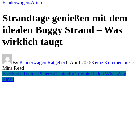
Kinderwagen-Arten
Strandtage genießen mit dem
idealen Buggy Strand – Was
wirklich taugt
By
Kinderwagen Ratgeber
1. April 2026
Keine Kommentare
12
Mins Read
Facebook
Twitter
Pinterest
LinkedIn
Tumblr
Reddit
WhatsApp
Email