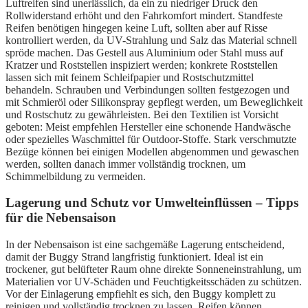
Luftreifen sind unerlässlich, da ein zu niedriger Druck den
Rollwiderstand erhöht und den Fahrkomfort mindert. Standfeste
Reifen benötigen hingegen keine Luft, sollten aber auf Risse
kontrolliert werden, da UV-Strahlung und Salz das Material schnell
spröde machen. Das Gestell aus Aluminium oder Stahl muss auf
Kratzer und Roststellen inspiziert werden; konkrete Roststellen
lassen sich mit feinem Schleifpapier und Rostschutzmittel
behandeln. Schrauben und Verbindungen sollten festgezogen und
mit Schmieröl oder Silikonspray gepflegt werden, um Beweglichkeit
und Rostschutz zu gewährleisten. Bei den Textilien ist Vorsicht
geboten: Meist empfehlen Hersteller eine schonende Handwäsche
oder spezielles Waschmittel für Outdoor-Stoffe. Stark verschmutzte
Bezüge können bei einigen Modellen abgenommen und gewaschen
werden, sollten danach immer vollständig trocknen, um
Schimmelbildung zu vermeiden.
Lagerung und Schutz vor Umwelteinflüssen – Tipps
für die Nebensaison
In der Nebensaison ist eine sachgemäße Lagerung entscheidend,
damit der Buggy Strand langfristig funktioniert. Ideal ist ein
trockener, gut belüfteter Raum ohne direkte Sonneneinstrahlung, um
Materialien vor UV-Schäden und Feuchtigkeitsschäden zu schützen.
Vor der Einlagerung empfiehlt es sich, den Buggy komplett zu
reinigen und vollständig trocknen zu lassen. Reifen können