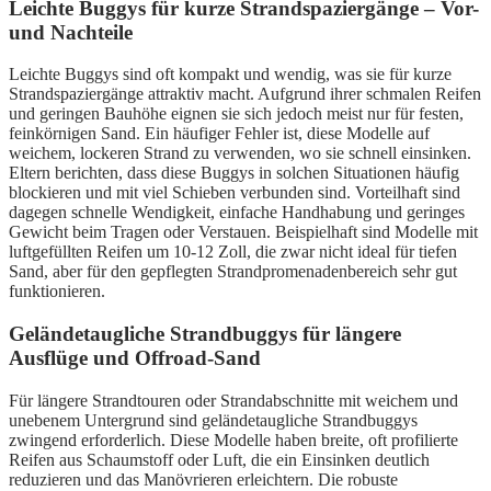
Leichte Buggys für kurze Strandspaziergänge – Vor-
und Nachteile
Leichte Buggys sind oft kompakt und wendig, was sie für kurze
Strandspaziergänge attraktiv macht. Aufgrund ihrer schmalen Reifen
und geringen Bauhöhe eignen sie sich jedoch meist nur für festen,
feinkörnigen Sand. Ein häufiger Fehler ist, diese Modelle auf
weichem, lockeren Strand zu verwenden, wo sie schnell einsinken.
Eltern berichten, dass diese Buggys in solchen Situationen häufig
blockieren und mit viel Schieben verbunden sind. Vorteilhaft sind
dagegen schnelle Wendigkeit, einfache Handhabung und geringes
Gewicht beim Tragen oder Verstauen. Beispielhaft sind Modelle mit
luftgefüllten Reifen um 10-12 Zoll, die zwar nicht ideal für tiefen
Sand, aber für den gepflegten Strandpromenadenbereich sehr gut
funktionieren.
Geländetaugliche Strandbuggys für längere
Ausflüge und Offroad-Sand
Für längere Strandtouren oder Strandabschnitte mit weichem und
unebenem Untergrund sind geländetaugliche Strandbuggys
zwingend erforderlich. Diese Modelle haben breite, oft profilierte
Reifen aus Schaumstoff oder Luft, die ein Einsinken deutlich
reduzieren und das Manövrieren erleichtern. Die robuste