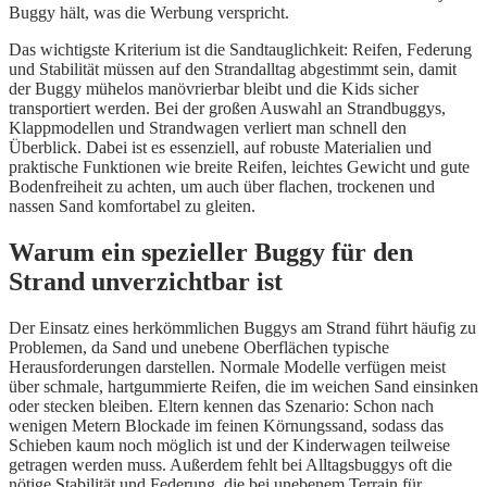
Buggy hält, was die Werbung verspricht.
Das wichtigste Kriterium ist die Sandtauglichkeit: Reifen, Federung
und Stabilität müssen auf den Strandalltag abgestimmt sein, damit
der Buggy mühelos manövrierbar bleibt und die Kids sicher
transportiert werden. Bei der großen Auswahl an Strandbuggys,
Klappmodellen und Strandwagen verliert man schnell den
Überblick. Dabei ist es essenziell, auf robuste Materialien und
praktische Funktionen wie breite Reifen, leichtes Gewicht und gute
Bodenfreiheit zu achten, um auch über flachen, trockenen und
nassen Sand komfortabel zu gleiten.
Warum ein spezieller Buggy für den
Strand unverzichtbar ist
Der Einsatz eines herkömmlichen Buggys am Strand führt häufig zu
Problemen, da Sand und unebene Oberflächen typische
Herausforderungen darstellen. Normale Modelle verfügen meist
über schmale, hartgummierte Reifen, die im weichen Sand einsinken
oder stecken bleiben. Eltern kennen das Szenario: Schon nach
wenigen Metern Blockade im feinen Körnungssand, sodass das
Schieben kaum noch möglich ist und der Kinderwagen teilweise
getragen werden muss. Außerdem fehlt bei Alltagsbuggys oft die
nötige Stabilität und Federung, die bei unebenem Terrain für