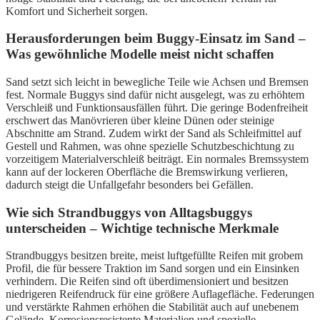
Komfort und Sicherheit sorgen.
Herausforderungen beim Buggy-Einsatz im Sand –
Was gewöhnliche Modelle meist nicht schaffen
Sand setzt sich leicht in bewegliche Teile wie Achsen und Bremsen
fest. Normale Buggys sind dafür nicht ausgelegt, was zu erhöhtem
Verschleiß und Funktionsausfällen führt. Die geringe Bodenfreiheit
erschwert das Manövrieren über kleine Dünen oder steinige
Abschnitte am Strand. Zudem wirkt der Sand als Schleifmittel auf
Gestell und Rahmen, was ohne spezielle Schutzbeschichtung zu
vorzeitigem Materialverschleiß beiträgt. Ein normales Bremssystem
kann auf der lockeren Oberfläche die Bremswirkung verlieren,
dadurch steigt die Unfallgefahr besonders bei Gefällen.
Wie sich Strandbuggys von Alltagsbuggys
unterscheiden – Wichtige technische Merkmale
Strandbuggys besitzen breite, meist luftgefüllte Reifen mit grobem
Profil, die für bessere Traktion im Sand sorgen und ein Einsinken
verhindern. Die Reifen sind oft überdimensioniert und besitzen
niedrigeren Reifendruck für eine größere Auflagefläche. Federungen
und verstärkte Rahmen erhöhen die Stabilität auch auf unebenem
Gelände. Korrosionsresistente Materialien und spezielle