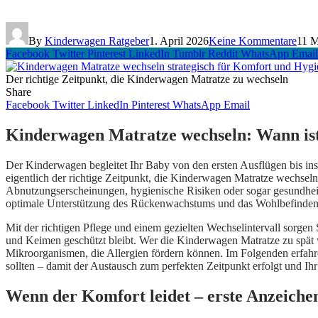
By
Kinderwagen Ratgeber
1. April 2026
Keine Kommentare
11 M
Facebook
Twitter
Pinterest
LinkedIn
Tumblr
Reddit
WhatsApp
Email
Der richtige Zeitpunkt, die Kinderwagen Matratze zu wechseln
Share
Facebook
Twitter
LinkedIn
Pinterest
WhatsApp
Email
Kinderwagen Matratze wechseln: Wann ist
Der Kinderwagen begleitet Ihr Baby von den ersten Ausflügen bis ins 
eigentlich der richtige Zeitpunkt, die Kinderwagen Matratze wechseln
Abnutzungserscheinungen, hygienische Risiken oder sogar gesundheitl
optimale Unterstützung des Rückenwachstums und das Wohlbefinden 
Mit der richtigen Pflege und einem gezielten Wechselintervall sorgen 
und Keimen geschützt bleibt. Wer die Kinderwagen Matratze zu spät
Mikroorganismen, die Allergien fördern können. Im Folgenden erfahre
sollten – damit der Austausch zum perfekten Zeitpunkt erfolgt und Ih
Wenn der Komfort leidet – erste Anzeiche