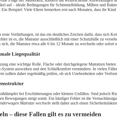
r eine Frage der Sauberkeit, sondern hat weitreichende Auswirkungen a
tikel auf – ideale Bedingungen für Schimmelbildung, Milben und Bakt
 Ein Beispiel: Viele Eltern bemerken erst nach Monaten, dass ihr Kind
 erste Verfärbungen, ist das ein deutliches Zeichen dafür, dass sich
hler ist es, die Matratze ausschließlich mit einer Schutzhülle zu verseh
s sich, die Matratze etwa alle 6 bis 12 Monate zu wechseln oder sofor
male Liegequalität
zung eine wichtige Rolle. Flache oder durchgelegene Matratzen bieten
t-System auswirken und den Schlafkomfort vermindern. In vielen Fälle
Eltern sollten daher regelmäßig prüfen, ob sich Unebenheiten oder Ver
zenstruktur
oßdämpfer bei Erschütterungen oder kleinen Unfällen. Sind jedoch Risse
n Bewegungen steigt somit. Ein häufiger Fehler ist die Vernachlässigun
inderwagen Matratze wechseln
stellt daher auch einen Sicherheitsfakto
n – diese Fallen gilt es zu vermeiden