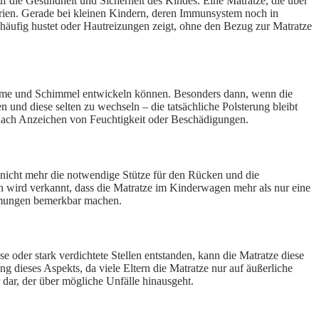
uf die Gesundheit und Sicherheit des Kindes. Eine Matratze, die über
erien. Gerade bei kleinen Kindern, deren Immunsystem noch in
 häufig hustet oder Hautreizungen zeigt, ohne den Bezug zur Matratze
 Keime und Schimmel entwickeln können. Besonders dann, wenn die
en und diese selten zu wechseln – die tatsächliche Polsterung bleibt
t nach Anzeichen von Feuchtigkeit oder Beschädigungen.
 nicht mehr die notwendige Stütze für den Rücken und die
n wird verkannt, dass die Matratze im Kinderwagen mehr als nur eine
formungen bemerkbar machen.
 oder stark verdichtete Stellen entstanden, kann die Matratze diese
g dieses Aspekts, da viele Eltern die Matratze nur auf äußerliche
r dar, der über mögliche Unfälle hinausgeht.