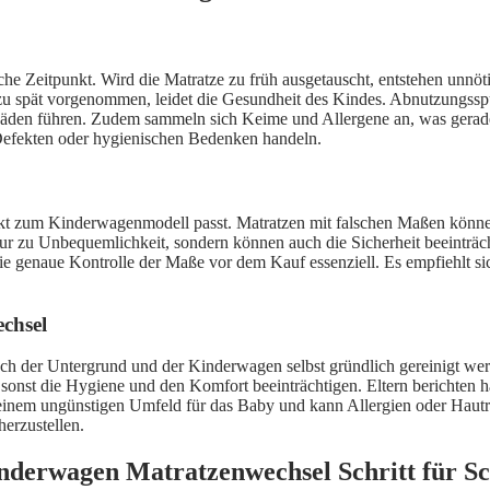
che Zeitpunkt. Wird die Matratze zu früh ausgetauscht, entstehen unn
 zu spät vorgenommen, leidet die Gesundheit des Kindes. Abnutzungssp
häden führen. Zudem sammeln sich Keime und Allergene an, was gerade 
 Defekten oder hygienischen Bedenken handeln.
t exakt zum Kinderwagenmodell passt. Matratzen mit falschen Maßen k
 nur zu Unbequemlichkeit, sondern können auch die Sicherheit beeinträ
ie genaue Kontrolle der Maße vor dem Kauf essenziell. Es empfiehlt si
echsel
h der Untergrund und der Kinderwagen selbst gründlich gereinigt werd
onst die Hygiene und den Komfort beeinträchtigen. Eltern berichten häu
einem ungünstigen Umfeld für das Baby und kann Allergien oder Hautr
erzustellen.
Kinderwagen Matratzenwechsel Schritt für Sc