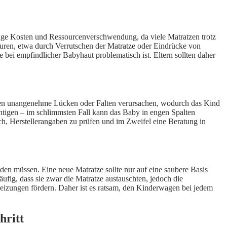
ötige Kosten und Ressourcenverschwendung, da viele Matratzen trotz
uren, etwa durch Verrutschen der Matratze oder Eindrücke von
bei empfindlicher Babyhaut problematisch ist. Eltern sollten daher
önnen unangenehme Lücken oder Falten verursachen, wodurch das Kind
chtigen – im schlimmsten Fall kann das Baby in engen Spalten
ch, Herstellerangaben zu prüfen und im Zweifel eine Beratung in
en müssen. Eine neue Matratze sollte nur auf eine saubere Basis
fig, dass sie zwar die Matratze austauschten, jedoch die
eizungen fördern. Daher ist es ratsam, den Kinderwagen bei jedem
hritt