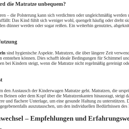
rd die Matratze unbequem?
 – die Polsterung kann sich verdichten oder ungleichmäßig werden und d
ffällt: Das Kind fühlt sich weniger wohl, quengelt häufig oder dreht 
len dünner werden oder sogar reißen. Ein weiterhin genutztes, abgeknitt
Nutzung
eln
sind hygienische Aspekte. Matratzen, die über längere Zeit verwen
 entstehen können. Dies schafft ideale Bedingungen für Schimmel un
en bei Kindern steigt, wenn die Matratze nicht regelmäßig gereinigt od
t
 um den Austausch der Kinderwagen Matratze geht. Matratzen, die urs
n Beinen oder dem Kopf über die Matratzenkanten hinausragt, steigt 
lere und flachere Unterlage, um eine gesunde Haltung zu unterstützen. 
gegebenenfalls auszutauschen, um den individuellen Bedürfnissen des
enwechsel – Empfehlungen und Erfahrungsw