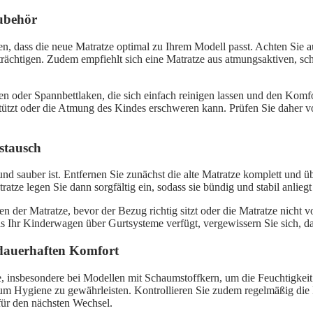
Zubehör
len, dass die neue Matratze optimal zu Ihrem Modell passt. Achten Sie
inträchtigen. Zudem empfiehlt sich eine Matratze aus atmungsaktiven, s
der Spannbettlaken, die sich einfach reinigen lassen und den Komfort
d stützt oder die Atmung des Kindes erschweren kann. Prüfen Sie da
stausch
und sauber ist. Entfernen Sie zunächst die alte Matratze komplett und
ratze legen Sie dann sorgfältig ein, sodass sie bündig und stabil anlie
n der Matratze, bevor der Bezug richtig sitzt oder die Matratze nicht 
lls Ihr Kinderwagen über Gurtsysteme verfügt, vergewissern Sie sich, da
 dauerhaften Komfort
, insbesondere bei Modellen mit Schaumstoffkern, um die Feuchtigkeit
m Hygiene zu gewährleisten. Kontrollieren Sie zudem regelmäßig die
für den nächsten Wechsel.