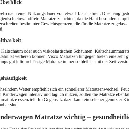
Überblick
seln
nach einer Nutzungsdauer von etwa 1 bis 2 Jahren. Dies hängt jed
hygienisch einwandfreie Matratze zu achten, da die Haut besonders emp
chreiten bestimmter Gewichtsgrenzen, die für die Matratze zugelassen
ß.
ltbarkeit
 Kaltschaum oder auch viskoelastischen Schäumen. Kaltschaummatratz
abilität verlieren können. Visco-Matratzen hingegen bieten eine sehr g
fangs gut luftdurchlässige Matratze immer so bleibt – mit der Zeit ver
shäufigkeit
hselndem Wetter empfiehlt sich ein schnellerer Matratzenwechsel. Fe
 Kinderwagen intensiv und täglich nutzen, sollten die Matratze ebenfal
tratze essenziell. Im Gegensatz dazu kann ein seltener genutzter Kin
nnbar sind.
nderwagen Matratze wichtig – gesundheitlic