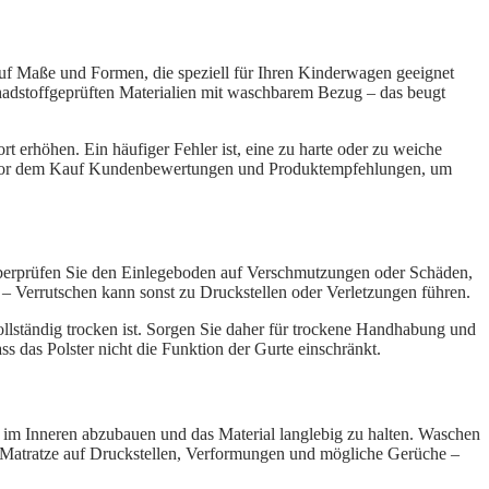
 auf Maße und Formen, die speziell für Ihren Kinderwagen geeignet
chadstoffgeprüften Materialien mit waschbarem Bezug – das beugt
 erhöhen. Ein häufiger Fehler ist, eine zu harte oder zu weiche
her vor dem Kauf Kundenbewertungen und Produktempfehlungen, um
 überprüfen Sie den Einlegeboden auf Verschmutzungen oder Schäden,
gt – Verrutschen kann sonst zu Druckstellen oder Verletzungen führen.
vollständig trocken ist. Sorgen Sie daher für trockene Handhabung und
ss das Polster nicht die Funktion der Gurte einschränkt.
 im Inneren abzubauen und das Material langlebig zu halten. Waschen
 Matratze auf Druckstellen, Verformungen und mögliche Gerüche –