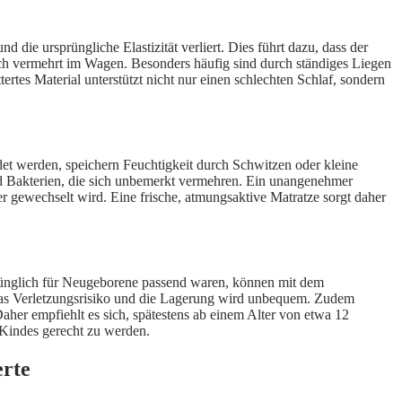
ie ursprüngliche Elastizität verliert. Dies führt dazu, dass der
sich vermehrt im Wagen. Besonders häufig sind durch ständiges Liegen
ertes Material unterstützt nicht nur einen schlechten Schlaf, sondern
det werden, speichern Feuchtigkeit durch Schwitzen oder kleine
d Bakterien, die sich unbemerkt vermehren. Ein unangenehmer
er gewechselt wird. Eine frische, atmungsaktive Matratze sorgt daher
prünglich für Neugeborene passend waren, können mit dem
das Verletzungsrisiko und die Lagerung wird unbequem. Zudem
Daher empfiehlt es sich, spätestens ab einem Alter von etwa 12
 Kindes gerecht zu werden.
erte