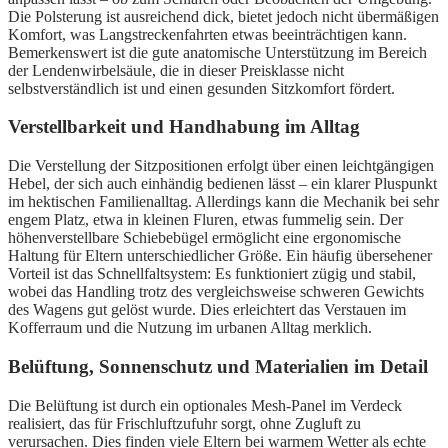
Die Polsterung ist ausreichend dick, bietet jedoch nicht übermäßigen
Komfort, was Langstreckenfahrten etwas beeinträchtigen kann.
Bemerkenswert ist die gute anatomische Unterstützung im Bereich
der Lendenwirbelsäule, die in dieser Preisklasse nicht
selbstverständlich ist und einen gesunden Sitzkomfort fördert.
Verstellbarkeit und Handhabung im Alltag
Die Verstellung der Sitzpositionen erfolgt über einen leichtgängigen
Hebel, der sich auch einhändig bedienen lässt – ein klarer Pluspunkt
im hektischen Familienalltag. Allerdings kann die Mechanik bei sehr
engem Platz, etwa in kleinen Fluren, etwas fummelig sein. Der
höhenverstellbare Schiebebügel ermöglicht eine ergonomische
Haltung für Eltern unterschiedlicher Größe. Ein häufig übersehener
Vorteil ist das Schnellfaltsystem: Es funktioniert zügig und stabil,
wobei das Handling trotz des vergleichsweise schweren Gewichts
des Wagens gut gelöst wurde. Dies erleichtert das Verstauen im
Kofferraum und die Nutzung im urbanen Alltag merklich.
Belüftung, Sonnenschutz und Materialien im Detail
Die Belüftung ist durch ein optionales Mesh-Panel im Verdeck
realisiert, das für Frischluftzufuhr sorgt, ohne Zugluft zu
verursachen. Dies finden viele Eltern bei warmem Wetter als echte