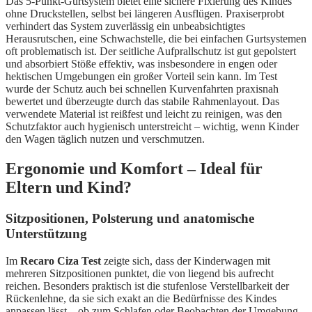
Das 5-Punkt-Gurtsystem bietet eine sichere Fixierung des Kindes
ohne Druckstellen, selbst bei längeren Ausflügen. Praxiserprobt
verhindert das System zuverlässig ein unbeabsichtigtes
Herausrutschen, eine Schwachstelle, die bei einfachen Gurtsystemen
oft problematisch ist. Der seitliche Aufprallschutz ist gut gepolstert
und absorbiert Stöße effektiv, was insbesondere in engen oder
hektischen Umgebungen ein großer Vorteil sein kann. Im Test
wurde der Schutz auch bei schnellen Kurvenfahrten praxisnah
bewertet und überzeugte durch das stabile Rahmenlayout. Das
verwendete Material ist reißfest und leicht zu reinigen, was den
Schutzfaktor auch hygienisch unterstreicht – wichtig, wenn Kinder
den Wagen täglich nutzen und verschmutzen.
Ergonomie und Komfort – Ideal für
Eltern und Kind?
Sitzpositionen, Polsterung und anatomische
Unterstützung
Im
Recaro Ciza Test
zeigte sich, dass der Kinderwagen mit
mehreren Sitzpositionen punktet, die von liegend bis aufrecht
reichen. Besonders praktisch ist die stufenlose Verstellbarkeit der
Rückenlehne, da sie sich exakt an die Bedürfnisse des Kindes
anpassen lässt – ob zum Schlafen oder Beobachten der Umgebung.