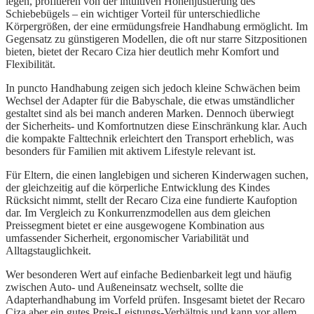
legen, profitieren von der intuitiven Höhenjustierung des
Schiebebügels – ein wichtiger Vorteil für unterschiedliche
Körpergrößen, der eine ermüdungsfreie Handhabung ermöglicht. Im
Gegensatz zu günstigeren Modellen, die oft nur starre Sitzpositionen
bieten, bietet der Recaro Ciza hier deutlich mehr Komfort und
Flexibilität.
In puncto Handhabung zeigen sich jedoch kleine Schwächen beim
Wechsel der Adapter für die Babyschale, die etwas umständlicher
gestaltet sind als bei manch anderen Marken. Dennoch überwiegt
der Sicherheits- und Komfortnutzen diese Einschränkung klar. Auch
die kompakte Falttechnik erleichtert den Transport erheblich, was
besonders für Familien mit aktivem Lifestyle relevant ist.
Für Eltern, die einen langlebigen und sicheren Kinderwagen suchen,
der gleichzeitig auf die körperliche Entwicklung des Kindes
Rücksicht nimmt, stellt der Recaro Ciza eine fundierte Kaufoption
dar. Im Vergleich zu Konkurrenzmodellen aus dem gleichen
Preissegment bietet er eine ausgewogene Kombination aus
umfassender Sicherheit, ergonomischer Variabilität und
Alltagstauglichkeit.
Wer besonderen Wert auf einfache Bedienbarkeit legt und häufig
zwischen Auto- und Außeneinsatz wechselt, sollte die
Adapterhandhabung im Vorfeld prüfen. Insgesamt bietet der Recaro
Ciza aber ein gutes Preis-Leistungs-Verhältnis und kann vor allem