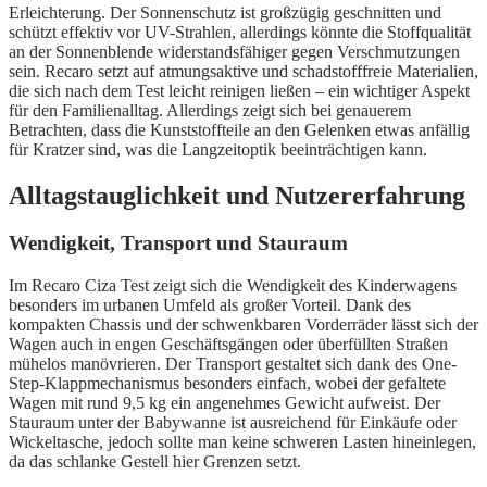
Erleichterung. Der Sonnenschutz ist großzügig geschnitten und
schützt effektiv vor UV-Strahlen, allerdings könnte die Stoffqualität
an der Sonnenblende widerstandsfähiger gegen Verschmutzungen
sein. Recaro setzt auf atmungsaktive und schadstofffreie Materialien,
die sich nach dem Test leicht reinigen ließen – ein wichtiger Aspekt
für den Familienalltag. Allerdings zeigt sich bei genauerem
Betrachten, dass die Kunststoffteile an den Gelenken etwas anfällig
für Kratzer sind, was die Langzeitoptik beeinträchtigen kann.
Alltagstauglichkeit und Nutzererfahrung
Wendigkeit, Transport und Stauraum
Im Recaro Ciza Test zeigt sich die Wendigkeit des Kinderwagens
besonders im urbanen Umfeld als großer Vorteil. Dank des
kompakten Chassis und der schwenkbaren Vorderräder lässt sich der
Wagen auch in engen Geschäftsgängen oder überfüllten Straßen
mühelos manövrieren. Der Transport gestaltet sich dank des One-
Step-Klappmechanismus besonders einfach, wobei der gefaltete
Wagen mit rund 9,5 kg ein angenehmes Gewicht aufweist. Der
Stauraum unter der Babywanne ist ausreichend für Einkäufe oder
Wickeltasche, jedoch sollte man keine schweren Lasten hineinlegen,
da das schlanke Gestell hier Grenzen setzt.