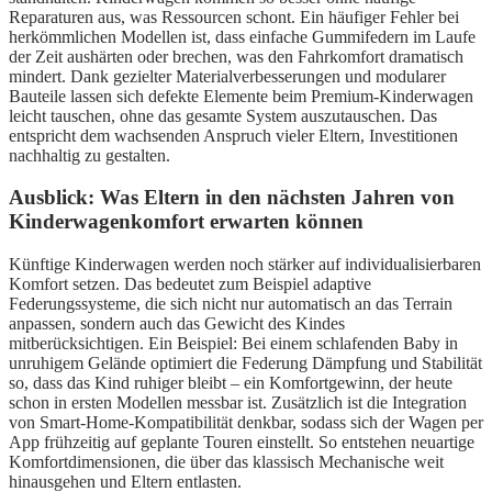
Reparaturen aus, was Ressourcen schont. Ein häufiger Fehler bei
herkömmlichen Modellen ist, dass einfache Gummifedern im Laufe
der Zeit aushärten oder brechen, was den Fahrkomfort dramatisch
mindert. Dank gezielter Materialverbesserungen und modularer
Bauteile lassen sich defekte Elemente beim Premium-Kinderwagen
leicht tauschen, ohne das gesamte System auszutauschen. Das
entspricht dem wachsenden Anspruch vieler Eltern, Investitionen
nachhaltig zu gestalten.
Ausblick: Was Eltern in den nächsten Jahren von
Kinderwagenkomfort erwarten können
Künftige Kinderwagen werden noch stärker auf individualisierbaren
Komfort setzen. Das bedeutet zum Beispiel adaptive
Federungssysteme, die sich nicht nur automatisch an das Terrain
anpassen, sondern auch das Gewicht des Kindes
mitberücksichtigen. Ein Beispiel: Bei einem schlafenden Baby in
unruhigem Gelände optimiert die Federung Dämpfung und Stabilität
so, dass das Kind ruhiger bleibt – ein Komfortgewinn, der heute
schon in ersten Modellen messbar ist. Zusätzlich ist die Integration
von Smart-Home-Kompatibilität denkbar, sodass sich der Wagen per
App frühzeitig auf geplante Touren einstellt. So entstehen neuartige
Komfortdimensionen, die über das klassisch Mechanische weit
hinausgehen und Eltern entlasten.