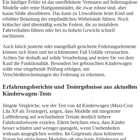
Ein häufiger Fehler ist das unreflektierte Vertrauen auf federungslose
Modelle oder reine Hartgummiräder, die zwar robust sind, aber
kaum Stöße absorbieren. Das kann zu Unwohlsein beim Kind und
erhöhter Belastung der empfindlichen Wirbelsäule führen. Noch
kritischer sind übermäßig weiche Federn, die zu instabilem
Fahrverhalten führen oder bei zu hohem Gewicht schnell
nachlassen.
Auch falsch justierte oder mangelhaft gesicherte Federungselemente
können sich lösen und im schlimmsten Fall Unfälle verursachen.
Achten Sie deshalb auf solide Verarbeitung und testen Sie vor dem
Kauf die Funktionalität. Besonders bei gebrauchten Kinderwagen
sollte eine eingehende Prüfung erfolgen, um
Verschleißerscheinungen der Federung zu erkennen.
Erfahrungsberichte und Testergebnisse aus aktuellen
Kinderwagen-Tests
Jüngste Vergleiche, wie der Test von 44 Kinderwagen (Maxi-Cosi
Lila XP als Testsieger), zeigen, dass Modelle mit integrierter
Luftfederung auf wechselndem Terrain deutlich höhere
Fahrkomfortwerte erzielen. Eltern berichten etwa, dass Kinder
besser schlafen und weniger quengeln, wenn Unebenheiten
wirksam ausgeglichen werden. Im Gegensatz dazu kritisieren
Nutzer bei einfacheren Modellen oft eine harte Abfederung auf