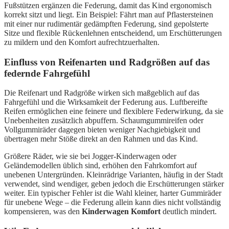
Fußstützen ergänzen die Federung, damit das Kind ergonomisch
korrekt sitzt und liegt. Ein Beispiel: Fährt man auf Pflastersteinen
mit einer nur rudimentär gedämpften Federung, sind gepolsterte
Sitze und flexible Rückenlehnen entscheidend, um Erschütterungen
zu mildern und den Komfort aufrechtzuerhalten.
Einfluss von Reifenarten und Radgrößen auf das
federnde Fahrgefühl
Die Reifenart und Radgröße wirken sich maßgeblich auf das
Fahrgefühl und die Wirksamkeit der Federung aus. Luftbereifte
Reifen ermöglichen eine feinere und flexiblere Federwirkung, da sie
Unebenheiten zusätzlich abpuffern. Schaumgummireifen oder
Vollgummiräder dagegen bieten weniger Nachgiebigkeit und
übertragen mehr Stöße direkt an den Rahmen und das Kind.
Größere Räder, wie sie bei Jogger-Kinderwagen oder
Geländemodellen üblich sind, erhöhen den Fahrkomfort auf
unebenen Untergründen. Kleinrädrige Varianten, häufig in der Stadt
verwendet, sind wendiger, geben jedoch die Erschütterungen stärker
weiter. Ein typischer Fehler ist die Wahl kleiner, harter Gummiräder
für unebene Wege – die Federung allein kann dies nicht vollständig
kompensieren, was den
Kinderwagen Komfort
deutlich mindert.