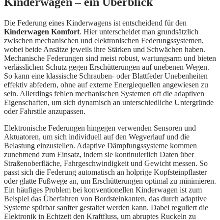
Kinderwagen – ein Überblick
Die Federung eines Kinderwagens ist entscheidend für den
Kinderwagen Komfort
. Hier unterscheidet man grundsätzlich
zwischen mechanischen und elektronischen Federungssystemen,
wobei beide Ansätze jeweils ihre Stärken und Schwächen haben.
Mechanische Federungen sind meist robust, wartungsarm und bieten
verlässlichen Schutz gegen Erschütterungen auf unebenen Wegen.
So kann eine klassische Schrauben- oder Blattfeder Unebenheiten
effektiv abfedern, ohne auf externe Energiequellen angewiesen zu
sein. Allerdings fehlen mechanischen Systemen oft die adaptiven
Eigenschaften, um sich dynamisch an unterschiedliche Untergründe
oder Fahrstile anzupassen.
Elektronische Federungen hingegen verwenden Sensoren und
Aktuatoren, um sich individuell auf den Wegverlauf und die
Belastung einzustellen. Adaptive Dämpfungssysteme kommen
zunehmend zum Einsatz, indem sie kontinuierlich Daten über
Straßenoberfläche, Fahrgeschwindigkeit und Gewicht messen. So
passt sich die Federung automatisch an holprige Kopfsteinpflaster
oder glatte Fußwege an, um Erschütterungen optimal zu minimieren.
Ein häufiges Problem bei konventionellen Kinderwagen ist zum
Beispiel das Überfahren von Bordsteinkanten, das durch adaptive
Systeme spürbar sanfter gestaltet werden kann. Dabei reguliert die
Elektronik in Echtzeit den Kraftfluss, um abruptes Ruckeln zu