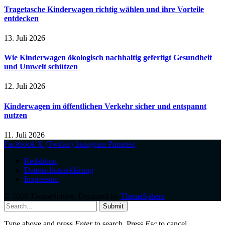
Tragetasche Kinderwagen richtig wählen und ihre Vorteile
entdecken
13. Juli 2026
Wie Kinderwagen ökologisch nachhaltig gefertigt Gesundheit
und Umwelt schützen
12. Juli 2026
Kinderwagen im öffentlichen Verkehr sicher und entspannt
nutzen
11. Juli 2026
Facebook
X (Twitter)
Instagram
Pinterest
Redaktion
Datenschutzerklärung
Impressum
© 2026 ThemeSphere. Designed by
ThemeSphere
.
Submit
Type above and press
Enter
to search. Press
Esc
to cancel.