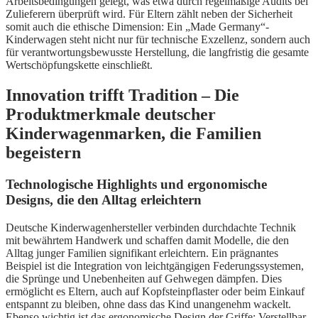
Arbeitsbedingungen gelegt, was etwa durch regelmäßige Audits bei
Zulieferern überprüft wird. Für Eltern zählt neben der Sicherheit
somit auch die ethische Dimension: Ein „Made Germany“-
Kinderwagen steht nicht nur für technische Exzellenz, sondern auch
für verantwortungsbewusste Herstellung, die langfristig die gesamte
Wertschöpfungskette einschließt.
Innovation trifft Tradition – Die
Produktmerkmale deutscher
Kinderwagenmarken, die Familien
begeistern
Technologische Highlights und ergonomische
Designs, die den Alltag erleichtern
Deutsche Kinderwagenhersteller verbinden durchdachte Technik
mit bewährtem Handwerk und schaffen damit Modelle, die den
Alltag junger Familien signifikant erleichtern. Ein prägnantes
Beispiel ist die Integration von leichtgängigen Federungssystemen,
die Sprünge und Unebenheiten auf Gehwegen dämpfen. Dies
ermöglicht es Eltern, auch auf Kopfsteinpflaster oder beim Einkauf
entspannt zu bleiben, ohne dass das Kind unangenehm wackelt.
Ebenso wichtig ist das ergonomische Design der Griffe: Verstellbar