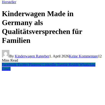
Hersteller
Kinderwagen Made in
Germany als
Qualitätsversprechen für
Familien
By
Kinderwagen Ratgeber
1. April 2026
Keine Kommentare
12
Mins Read
Facebook
Twitter
Pinterest
LinkedIn
Tumblr
Reddit
WhatsApp
Email