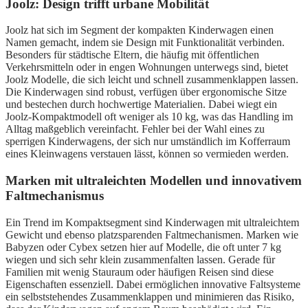
Joolz: Design trifft urbane Mobilität
Joolz hat sich im Segment der kompakten Kinderwagen einen
Namen gemacht, indem sie Design mit Funktionalität verbinden.
Besonders für städtische Eltern, die häufig mit öffentlichen
Verkehrsmitteln oder in engen Wohnungen unterwegs sind, bietet
Joolz Modelle, die sich leicht und schnell zusammenklappen lassen.
Die Kinderwagen sind robust, verfügen über ergonomische Sitze
und bestechen durch hochwertige Materialien. Dabei wiegt ein
Joolz-Kompaktmodell oft weniger als 10 kg, was das Handling im
Alltag maßgeblich vereinfacht. Fehler bei der Wahl eines zu
sperrigen Kinderwagens, der sich nur umständlich im Kofferraum
eines Kleinwagens verstauen lässt, können so vermieden werden.
Marken mit ultraleichten Modellen und innovativem
Faltmechanismus
Ein Trend im Kompaktsegment sind Kinderwagen mit ultraleichtem
Gewicht und ebenso platzsparenden Faltmechanismen. Marken wie
Babyzen oder Cybex setzen hier auf Modelle, die oft unter 7 kg
wiegen und sich sehr klein zusammenfalten lassen. Gerade für
Familien mit wenig Stauraum oder häufigen Reisen sind diese
Eigenschaften essenziell. Dabei ermöglichen innovative Faltsysteme
ein selbststehendes Zusammenklappen und minimieren das Risiko,