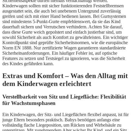
Sicherheitsaspekte dürfen niemals vernachlässigt werden.
Kinderwagen sollten mit sicher funktionierenden Feststellbremsen
ausgestattet sein, die auch bei unebenem Untergrund zuverlässig
greifen und sich mit einer Hand bedienen lassen. Bei Gurtsystemen
sind mindestens 5-Punkt-Gurte empfehlenswert, da sie das Kind
dauerhaft sichern und Verrutschen verhindern. Achten Sie darauf,
dass diese Gurte weich gepolstert und einfach justierbar sind, um
sowohl Sicherheit als auch Komfort zu gewährleisten. Ein wichtiger
Kontrollpunkt sind geprüfte Sicherheitsnormen, wie die europäische
Norm EN 1888. Nur zertifizierte Wagen garantieren standardisierte
Sicherheitsanforderungen. Ein häufiger Fehler ist, auf optische
Features zu setzen und Testsiegel zu ignorieren, was die Sicherheit
des Kindes gefährden kann.
Extras und Komfort – Was den Alltag mit
dem Kinderwagen erleichtert
Verstellbarkeit von Sitz und Liegefläche: Flexibilität
für Wachstumsphasen
Ein Kinderwagen, der Sitz- und Liegeflächen flexibel anpasst, ist für
junge Eltern besonders praktisch. Babys benötigen anfangs eine
vollständig flache Liegeposition, um Rücken und Wirbelsäule zu
unterstützen. Mit zunehmendem Alter wächst Ihr Kind, und ein Sitz