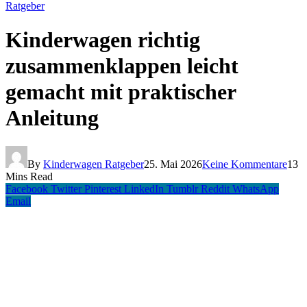
Ratgeber
Kinderwagen richtig
zusammenklappen leicht
gemacht mit praktischer
Anleitung
By
Kinderwagen Ratgeber
25. Mai 2026
Keine Kommentare
13
Mins Read
Facebook
Twitter
Pinterest
LinkedIn
Tumblr
Reddit
WhatsApp
Email