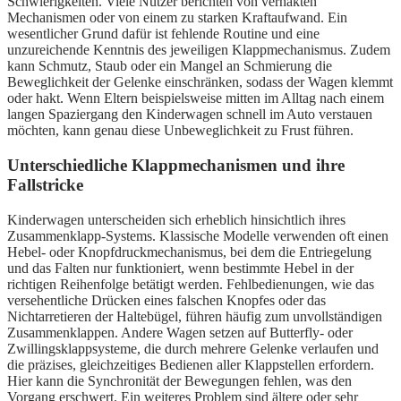
Schwierigkeiten. Viele Nutzer berichten von verhakten
Mechanismen oder von einem zu starken Kraftaufwand. Ein
wesentlicher Grund dafür ist fehlende Routine und eine
unzureichende Kenntnis des jeweiligen Klappmechanismus. Zudem
kann Schmutz, Staub oder ein Mangel an Schmierung die
Beweglichkeit der Gelenke einschränken, sodass der Wagen klemmt
oder hakt. Wenn Eltern beispielsweise mitten im Alltag nach einem
langen Spaziergang den Kinderwagen schnell im Auto verstauen
möchten, kann genau diese Unbeweglichkeit zu Frust führen.
Unterschiedliche Klappmechanismen und ihre
Fallstricke
Kinderwagen unterscheiden sich erheblich hinsichtlich ihres
Zusammenklapp-Systems. Klassische Modelle verwenden oft einen
Hebel- oder Knopfdruckmechanismus, bei dem die Entriegelung
und das Falten nur funktioniert, wenn bestimmte Hebel in der
richtigen Reihenfolge betätigt werden. Fehlbedienungen, wie das
versehentliche Drücken eines falschen Knopfes oder das
Nichtarretieren der Haltebügel, führen häufig zum unvollständigen
Zusammenklappen. Andere Wagen setzen auf Butterfly- oder
Zwillingsklappsysteme, die durch mehrere Gelenke verlaufen und
die präzises, gleichzeitiges Bedienen aller Klappstellen erfordern.
Hier kann die Synchronität der Bewegungen fehlen, was den
Vorgang erschwert. Ein weiteres Problem sind ältere oder sehr