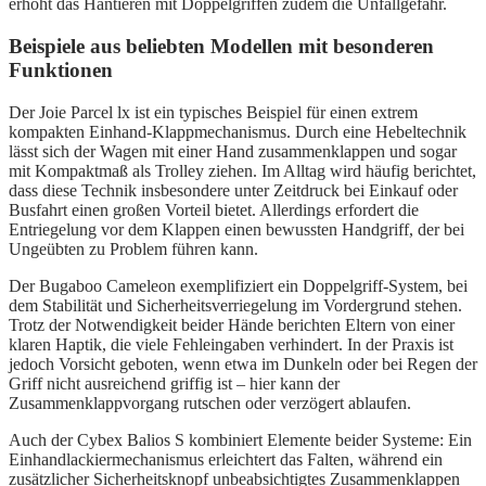
erhöht das Hantieren mit Doppelgriffen zudem die Unfallgefahr.
Beispiele aus beliebten Modellen mit besonderen
Funktionen
Der Joie Parcel lx ist ein typisches Beispiel für einen extrem
kompakten Einhand-Klappmechanismus. Durch eine Hebeltechnik
lässt sich der Wagen mit einer Hand zusammenklappen und sogar
mit Kompaktmaß als Trolley ziehen. Im Alltag wird häufig berichtet,
dass diese Technik insbesondere unter Zeitdruck bei Einkauf oder
Busfahrt einen großen Vorteil bietet. Allerdings erfordert die
Entriegelung vor dem Klappen einen bewussten Handgriff, der bei
Ungeübten zu Problem führen kann.
Der Bugaboo Cameleon exemplifiziert ein Doppelgriff-System, bei
dem Stabilität und Sicherheitsverriegelung im Vordergrund stehen.
Trotz der Notwendigkeit beider Hände berichten Eltern von einer
klaren Haptik, die viele Fehleingaben verhindert. In der Praxis ist
jedoch Vorsicht geboten, wenn etwa im Dunkeln oder bei Regen der
Griff nicht ausreichend griffig ist – hier kann der
Zusammenklappvorgang rutschen oder verzögert ablaufen.
Auch der Cybex Balios S kombiniert Elemente beider Systeme: Ein
Einhandlackiermechanismus erleichtert das Falten, während ein
zusätzlicher Sicherheitsknopf unbeabsichtigtes Zusammenklappen