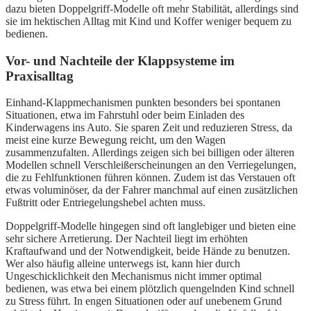
dazu bieten Doppelgriff-Modelle oft mehr Stabilität, allerdings sind
sie im hektischen Alltag mit Kind und Koffer weniger bequem zu
bedienen.
Vor- und Nachteile der Klappsysteme im
Praxisalltag
Einhand-Klappmechanismen punkten besonders bei spontanen
Situationen, etwa im Fahrstuhl oder beim Einladen des
Kinderwagens ins Auto. Sie sparen Zeit und reduzieren Stress, da
meist eine kurze Bewegung reicht, um den Wagen
zusammenzufalten. Allerdings zeigen sich bei billigen oder älteren
Modellen schnell Verschleißerscheinungen an den Verriegelungen,
die zu Fehlfunktionen führen können. Zudem ist das Verstauen oft
etwas voluminöser, da der Fahrer manchmal auf einen zusätzlichen
Fußtritt oder Entriegelungshebel achten muss.
Doppelgriff-Modelle hingegen sind oft langlebiger und bieten eine
sehr sichere Arretierung. Der Nachteil liegt im erhöhten
Kraftaufwand und der Notwendigkeit, beide Hände zu benutzen.
Wer also häufig alleine unterwegs ist, kann hier durch
Ungeschicklichkeit den Mechanismus nicht immer optimal
bedienen, was etwa bei einem plötzlich quengelnden Kind schnell
zu Stress führt. In engen Situationen oder auf unebenem Grund