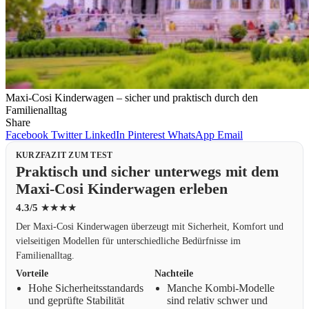
Maxi-Cosi Kinderwagen – sicher und praktisch durch den
Familienalltag
Share
Facebook
Twitter
LinkedIn
Pinterest
WhatsApp
Email
KURZFAZIT ZUM TEST
Praktisch und sicher unterwegs mit dem
Maxi-Cosi Kinderwagen erleben
4.3/5
★★★★
Der Maxi-Cosi Kinderwagen überzeugt mit Sicherheit, Komfort und
vielseitigen Modellen für unterschiedliche Bedürfnisse im
Familienalltag.
Vorteile
Nachteile
Hohe Sicherheitsstandards
Manche Kombi-Modelle
und geprüfte Stabilität
sind relativ schwer und