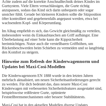
Achte zudem auf die korrekte Anschnalltechnik deines Kindes im
Gurtsystem. Viele Eltern vernachlässigen, die Gurte richtig
anzupassen, sodass das Kind sich darin unbequem oder sogar
unsicher fühlt. Gerade bei kleineren Kindern sollte die Sitzposition
öfter kontrolliert und gegebenenfalls angepasst werden, etwa bei
wachsendem Kopf- und Körperumfang.
Im Alltag empfiehlt es sich, das Gewicht gleichmäßig zu verteilen,
insbesondere wenn du Einkaufstaschen am Griff aufhängst. Eine
Überbelastung auf einer Seite kann die Kippsicherheit
beeinträchtigen. Nutze auch die verstellbaren Griffhöhen, um
Rückenbeschwerden beim Schieben zu vermeiden und so langfristig
den Komfort zu steigern.
Hinweise zum Refresh der Kinderwagennorm und
Updates bei Maxi-Cosi-Modellen
Die Kinderwagennorm EN 1888 wurde in den letzten Jahren
mehrfach aktualisiert, um neuen Sicherheitsanforderungen gerecht
zu werden. Für dich bedeutet das, dass neuere Maxi-Cosi
Kinderwagen mit verbesserten Sicherheitsfeatures ausgestattet sind,
beispielsweise reißfestere Gurte, optimierte
Feststellbremsmechanismen oder bessere Stabilitätstests.
Maxi-Cosi hat in den aktuellen Modellen diverse Updates