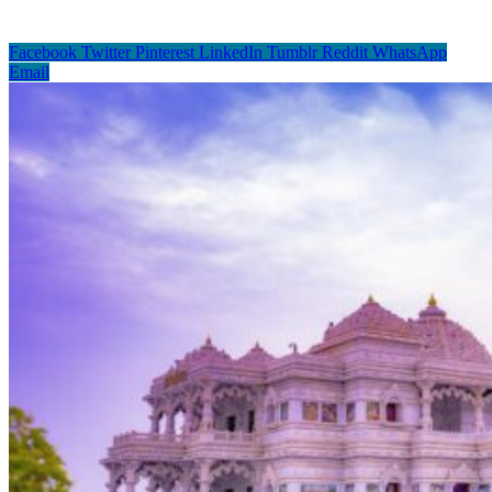
Facebook
Twitter
Pinterest
LinkedIn
Tumblr
Reddit
WhatsApp
Email