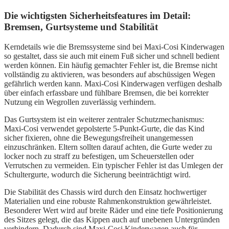
Die wichtigsten Sicherheitsfeatures im Detail:
Bremsen, Gurtsysteme und Stabilität
Kerndetails wie die Bremssysteme sind bei Maxi-Cosi Kinderwagen
so gestaltet, dass sie auch mit einem Fuß sicher und schnell bedient
werden können. Ein häufig gemachter Fehler ist, die Bremse nicht
vollständig zu aktivieren, was besonders auf abschüssigen Wegen
gefährlich werden kann. Maxi-Cosi Kinderwagen verfügen deshalb
über einfach erfassbare und fühlbare Bremsen, die bei korrekter
Nutzung ein Wegrollen zuverlässig verhindern.
Das Gurtsystem ist ein weiterer zentraler Schutzmechanismus:
Maxi-Cosi verwendet gepolsterte 5-Punkt-Gurte, die das Kind
sicher fixieren, ohne die Bewegungsfreiheit unangemessen
einzuschränken. Eltern sollten darauf achten, die Gurte weder zu
locker noch zu straff zu befestigen, um Scheuerstellen oder
Verrutschen zu vermeiden. Ein typischer Fehler ist das Umlegen der
Schultergurte, wodurch die Sicherung beeinträchtigt wird.
Die Stabilität des Chassis wird durch den Einsatz hochwertiger
Materialien und eine robuste Rahmenkonstruktion gewährleistet.
Besonderer Wert wird auf breite Räder und eine tiefe Positionierung
des Sitzes gelegt, die das Kippen auch auf unebenen Untergründen
verhindern. Dadurch sind Maxi-Cosi Kinderwagen auch für