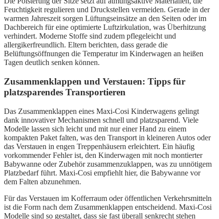
Die Polsterung der Sitze setzt auf atmungsaktive Materialien, die
Feuchtigkeit regulieren und Druckstellen vermeiden. Gerade in der
warmen Jahreszeit sorgen Lüftungseinsätze an den Seiten oder im
Dachbereich für eine optimierte Luftzirkulation, was Überhitzung
verhindert. Moderne Stoffe sind zudem pflegeleicht und
allergikerfreundlich. Eltern berichten, dass gerade die
Belüftungsöffnungen die Temperatur im Kinderwagen an heißen
Tagen deutlich senken können.
Zusammenklappen und Verstauen: Tipps für
platzsparendes Transportieren
Das Zusammenklappen eines Maxi-Cosi Kinderwagens gelingt
dank innovativer Mechanismen schnell und platzsparend. Viele
Modelle lassen sich leicht und mit nur einer Hand zu einem
kompakten Paket falten, was den Transport in kleineren Autos oder
das Verstauen in engen Treppenhäusern erleichtert. Ein häufig
vorkommender Fehler ist, den Kinderwagen mit noch montierter
Babywanne oder Zubehör zusammenzuklappen, was zu unnötigem
Platzbedarf führt. Maxi-Cosi empfiehlt hier, die Babywanne vor
dem Falten abzunehmen.
Für das Verstauen im Kofferraum oder öffentlichen Verkehrsmitteln
ist die Form nach dem Zusammenklappen entscheidend. Maxi-Cosi
Modelle sind so gestaltet, dass sie fast überall senkrecht stehen