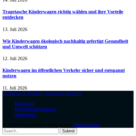
Tragetasche Kinderwagen richtig wählen und ihre Vorteile
entdecken
13. Juli 2026
Wie Kinderwagen ökologisch nachhaltig gefertigt Gesundheit
und Umwelt schützen
12. Juli 2026
Kinderwagen im öffentlichen Verkehr sicher und entspannt
nutzen
11. Juli 2026
Facebook
X (Twitter)
Instagram
Pinterest
Redaktion
Datenschutzerklärung
Impressum
© 2026 ThemeSphere. Designed by
ThemeSphere
.
Submit