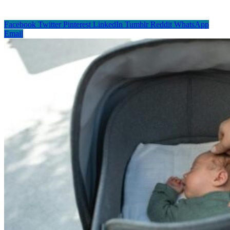
Facebook
Twitter
Pinterest
LinkedIn
Tumblr
Reddit
WhatsApp
Email