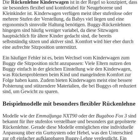
Die
Rückenlehne Kinderwagen
ist in der Regel so konzipiert, dass
sie besonders flexibel und komfortabel für Neugeborene und
Kleinkinder ist. Kinderwagen verfügen meist über stufenlose oder
mehrere Stufen der Verstellung, da Babys viel liegen und eine
ergonomisch sinnvolle Haltung benötigen. Buggy-Rückenlehnen
hingegen sind häufig weniger variabel, da diese Sitzwagen
hauptsächlich für ältere Kinder gedacht sind, die bereits
selbstständig sitzen und aktiver sind. Komfort wird hier eher durch
eine aufrechte Sitzposition unterstützt.
Ein häufiger Fehler ist es, beim Wechsel vom Kinderwagen zum
Buggy die Sitzposition nicht anzupassen: Viele Eltern nutzen den
Buggy einfach in der gleichen Einstellung wie den Kinderwagen,
was Rückenproblemen beim Kind und mangelndem Komfort zur
Folge haben kann. Zudem bieten Kinderwagen meist eine bessere
Polsterung und stützendere Materialien, die bei Buggys oft reduziert
sind, um Gewicht zu sparen.
Beispielmodelle mit besonders flexibler Rückenlehne
Modelle wie der
Emmaljunga NXT90
oder der
Bugaboo Fox 3
sind
bekannt für ihre stufenlos verstellbare und besonders gut gepolsterte
Rückenlehne. Gerade diese Modelle ermöglichen eine individuelle
Anpassung über ein Gurtsystem oder Hebel, was den Unterschied
zur oft einfacher aufklappbaren Buggy-Lehne verdeutlicht. Ein