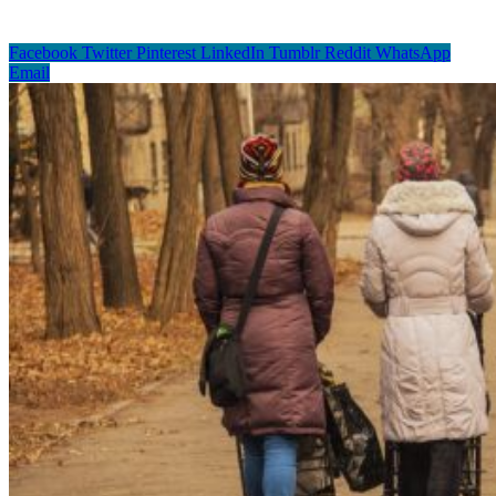
Facebook
Twitter
Pinterest
LinkedIn
Tumblr
Reddit
WhatsApp
Email