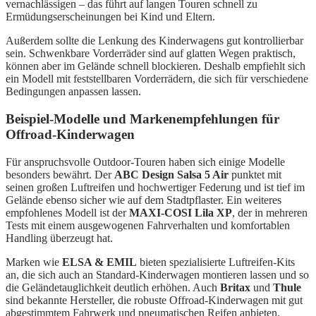
vernachlässigen – das führt auf langen Touren schnell zu
Ermüdungserscheinungen bei Kind und Eltern.
Außerdem sollte die Lenkung des Kinderwagens gut kontrollierbar
sein. Schwenkbare Vorderräder sind auf glatten Wegen praktisch,
können aber im Gelände schnell blockieren. Deshalb empfiehlt sich
ein Modell mit feststellbaren Vorderrädern, die sich für verschiedene
Bedingungen anpassen lassen.
Beispiel-Modelle und Markenempfehlungen für
Offroad-Kinderwagen
Für anspruchsvolle Outdoor-Touren haben sich einige Modelle
besonders bewährt. Der
ABC Design Salsa 5 Air
punktet mit
seinen großen Luftreifen und hochwertiger Federung und ist tief im
Gelände ebenso sicher wie auf dem Stadtpflaster. Ein weiteres
empfohlenes Modell ist der
MAXI-COSI Lila XP
, der in mehreren
Tests mit einem ausgewogenen Fahrverhalten und komfortablen
Handling überzeugt hat.
Marken wie
ELSA & EMIL
bieten spezialisierte Luftreifen-Kits
an, die sich auch an Standard-Kinderwagen montieren lassen und so
die Geländetauglichkeit deutlich erhöhen. Auch
Britax
und
Thule
sind bekannte Hersteller, die robuste Offroad-Kinderwagen mit gut
abgestimmtem Fahrwerk und pneumatischen Reifen anbieten.