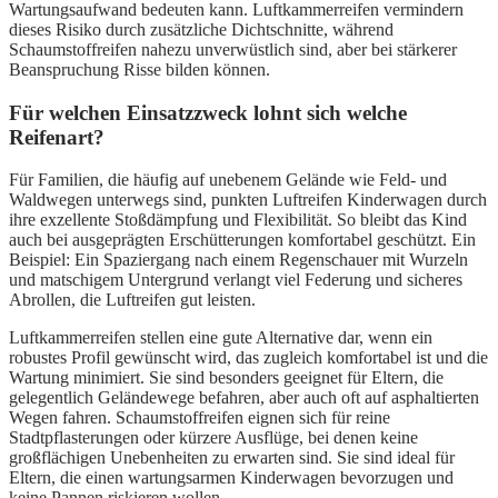
Wartungsaufwand bedeuten kann. Luftkammerreifen vermindern
dieses Risiko durch zusätzliche Dichtschnitte, während
Schaumstoffreifen nahezu unverwüstlich sind, aber bei stärkerer
Beanspruchung Risse bilden können.
Für welchen Einsatzzweck lohnt sich welche
Reifenart?
Für Familien, die häufig auf unebenem Gelände wie Feld- und
Waldwegen unterwegs sind, punkten Luftreifen Kinderwagen durch
ihre exzellente Stoßdämpfung und Flexibilität. So bleibt das Kind
auch bei ausgeprägten Erschütterungen komfortabel geschützt. Ein
Beispiel: Ein Spaziergang nach einem Regenschauer mit Wurzeln
und matschigem Untergrund verlangt viel Federung und sicheres
Abrollen, die Luftreifen gut leisten.
Luftkammerreifen stellen eine gute Alternative dar, wenn ein
robustes Profil gewünscht wird, das zugleich komfortabel ist und die
Wartung minimiert. Sie sind besonders geeignet für Eltern, die
gelegentlich Geländewege befahren, aber auch oft auf asphaltierten
Wegen fahren. Schaumstoffreifen eignen sich für reine
Stadtpflasterungen oder kürzere Ausflüge, bei denen keine
großflächigen Unebenheiten zu erwarten sind. Sie sind ideal für
Eltern, die einen wartungsarmen Kinderwagen bevorzugen und
keine Pannen riskieren wollen.