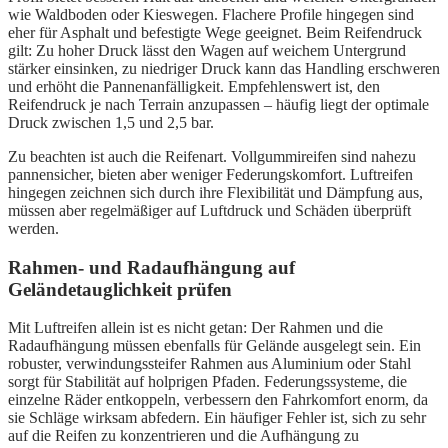
wie Waldboden oder Kieswegen. Flachere Profile hingegen sind
eher für Asphalt und befestigte Wege geeignet. Beim Reifendruck
gilt: Zu hoher Druck lässt den Wagen auf weichem Untergrund
stärker einsinken, zu niedriger Druck kann das Handling erschweren
und erhöht die Pannenanfälligkeit. Empfehlenswert ist, den
Reifendruck je nach Terrain anzupassen – häufig liegt der optimale
Druck zwischen 1,5 und 2,5 bar.
Zu beachten ist auch die Reifenart. Vollgummireifen sind nahezu
pannensicher, bieten aber weniger Federungskomfort. Luftreifen
hingegen zeichnen sich durch ihre Flexibilität und Dämpfung aus,
müssen aber regelmäßiger auf Luftdruck und Schäden überprüft
werden.
Rahmen- und Radaufhängung auf
Geländetauglichkeit prüfen
Mit Luftreifen allein ist es nicht getan: Der Rahmen und die
Radaufhängung müssen ebenfalls für Gelände ausgelegt sein. Ein
robuster, verwindungssteifer Rahmen aus Aluminium oder Stahl
sorgt für Stabilität auf holprigen Pfaden. Federungssysteme, die
einzelne Räder entkoppeln, verbessern den Fahrkomfort enorm, da
sie Schläge wirksam abfedern. Ein häufiger Fehler ist, sich zu sehr
auf die Reifen zu konzentrieren und die Aufhängung zu