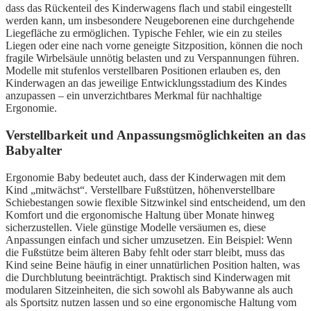
dass das Rückenteil des Kinderwagens flach und stabil eingestellt
werden kann, um insbesondere Neugeborenen eine durchgehende
Liegefläche zu ermöglichen. Typische Fehler, wie ein zu steiles
Liegen oder eine nach vorne geneigte Sitzposition, können die noch
fragile Wirbelsäule unnötig belasten und zu Verspannungen führen.
Modelle mit stufenlos verstellbaren Positionen erlauben es, den
Kinderwagen an das jeweilige Entwicklungsstadium des Kindes
anzupassen – ein unverzichtbares Merkmal für nachhaltige
Ergonomie.
Verstellbarkeit und Anpassungsmöglichkeiten an das
Babyalter
Ergonomie Baby bedeutet auch, dass der Kinderwagen mit dem
Kind „mitwächst“. Verstellbare Fußstützen, höhenverstellbare
Schiebestangen sowie flexible Sitzwinkel sind entscheidend, um den
Komfort und die ergonomische Haltung über Monate hinweg
sicherzustellen. Viele günstige Modelle versäumen es, diese
Anpassungen einfach und sicher umzusetzen. Ein Beispiel: Wenn
die Fußstütze beim älteren Baby fehlt oder starr bleibt, muss das
Kind seine Beine häufig in einer unnatürlichen Position halten, was
die Durchblutung beeinträchtigt. Praktisch sind Kinderwagen mit
modularen Sitzeinheiten, die sich sowohl als Babywanne als auch
als Sportsitz nutzen lassen und so eine ergonomische Haltung vom