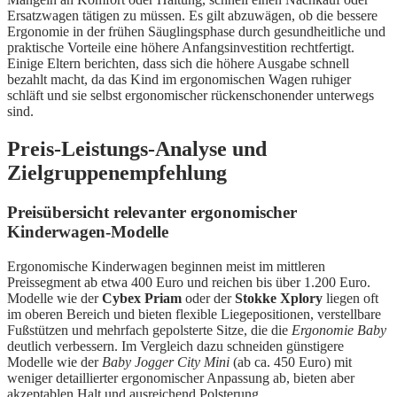
Ersatzwagen tätigen zu müssen. Es gilt abzuwägen, ob die bessere
Ergonomie in der frühen Säuglingsphase durch gesundheitliche und
praktische Vorteile eine höhere Anfangsinvestition rechtfertigt.
Einige Eltern berichten, dass sich die höhere Ausgabe schnell
bezahlt macht, da das Kind im ergonomischen Wagen ruhiger
schläft und sie selbst ergonomischer rückenschonender unterwegs
sind.
Preis-Leistungs-Analyse und
Zielgruppenempfehlung
Preisübersicht relevanter ergonomischer
Kinderwagen-Modelle
Ergonomische Kinderwagen beginnen meist im mittleren
Preissegment ab etwa 400 Euro und reichen bis über 1.200 Euro.
Modelle wie der
Cybex Priam
oder der
Stokke Xplory
liegen oft
im oberen Bereich und bieten flexible Liegepositionen, verstellbare
Fußstützen und mehrfach gepolsterte Sitze, die die
Ergonomie Baby
deutlich verbessern. Im Vergleich dazu schneiden günstigere
Modelle wie der
Baby Jogger City Mini
(ab ca. 450 Euro) mit
weniger detaillierter ergonomischer Anpassung ab, bieten aber
akzeptablen Halt und ausreichend Polsterung.