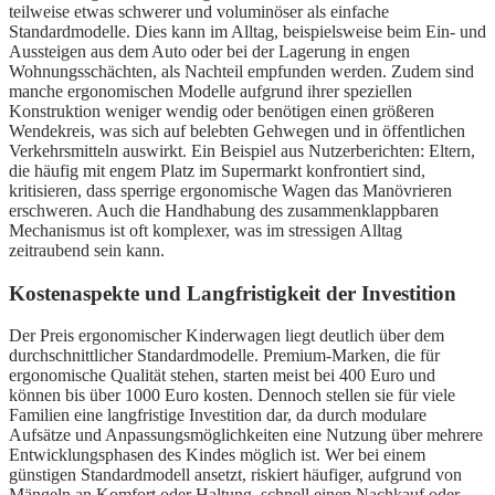
teilweise etwas schwerer und voluminöser als einfache
Standardmodelle. Dies kann im Alltag, beispielsweise beim Ein- und
Aussteigen aus dem Auto oder bei der Lagerung in engen
Wohnungsschächten, als Nachteil empfunden werden. Zudem sind
manche ergonomischen Modelle aufgrund ihrer speziellen
Konstruktion weniger wendig oder benötigen einen größeren
Wendekreis, was sich auf belebten Gehwegen und in öffentlichen
Verkehrsmitteln auswirkt. Ein Beispiel aus Nutzerberichten: Eltern,
die häufig mit engem Platz im Supermarkt konfrontiert sind,
kritisieren, dass sperrige ergonomische Wagen das Manövrieren
erschweren. Auch die Handhabung des zusammenklappbaren
Mechanismus ist oft komplexer, was im stressigen Alltag
zeitraubend sein kann.
Kostenaspekte und Langfristigkeit der Investition
Der Preis ergonomischer Kinderwagen liegt deutlich über dem
durchschnittlicher Standardmodelle. Premium-Marken, die für
ergonomische Qualität stehen, starten meist bei 400 Euro und
können bis über 1000 Euro kosten. Dennoch stellen sie für viele
Familien eine langfristige Investition dar, da durch modulare
Aufsätze und Anpassungsmöglichkeiten eine Nutzung über mehrere
Entwicklungsphasen des Kindes möglich ist. Wer bei einem
günstigen Standardmodell ansetzt, riskiert häufiger, aufgrund von
Mängeln an Komfort oder Haltung, schnell einen Nachkauf oder