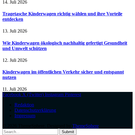
14. Juli 2026
Tragetasche Kinderwagen richtig wählen und ihre Vorteile
entdecken
13. Juli 2026
Wie Kinderwagen ökologisch nachhaltig gefertigt Gesundheit
und Umwelt schützen
12. Juli 2026
Kinderwagen im öffentlichen Verkehr sicher und entspannt
nutzen
11. Juli 2026
Facebook
X (Twitter)
Instagram
Pinterest
Redaktion
Datenschutzerklärung
Impressum
© 2026 ThemeSphere. Designed by
ThemeSphere
.
Submit