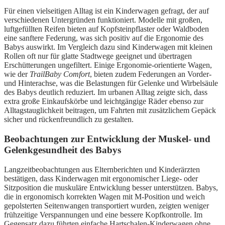
Für einen vielseitigen Alltag ist ein Kinderwagen gefragt, der auf
verschiedenen Untergründen funktioniert. Modelle mit großen,
luftgefüllten Reifen bieten auf Kopfsteinpflaster oder Waldboden
eine sanftere Federung, was sich positiv auf die Ergonomie des
Babys auswirkt. Im Vergleich dazu sind Kinderwagen mit kleinen
Rollen oft nur für glatte Stadtwege geeignet und übertragen
Erschütterungen ungefiltert. Einige Ergonomie-orientierte Wagen,
wie der
TrailBaby Comfort
, bieten zudem Federungen an Vorder-
und Hinterachse, was die Belastungen für Gelenke und Wirbelsäule
des Babys deutlich reduziert. Im urbanen Alltag zeigte sich, dass
extra große Einkaufskörbe und leichtgängige Räder ebenso zur
Alltagstauglichkeit beitragen, um Fahrten mit zusätzlichem Gepäck
sicher und rückenfreundlich zu gestalten.
Beobachtungen zur Entwicklung der Muskel- und
Gelenkgesundheit des Babys
Langzeitbeobachtungen aus Elternberichten und Kinderärzten
bestätigen, dass Kinderwagen mit ergonomischer Liege- oder
Sitzposition die muskuläre Entwicklung besser unterstützen. Babys,
die in ergonomisch korrekten Wagen mit M-Position und weich
gepolsterten Seitenwangen transportiert wurden, zeigten weniger
frühzeitige Verspannungen und eine bessere Kopfkontrolle. Im
Gegensatz dazu führten einfache Hartschalen-Kinderwagen ohne