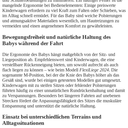
und Schulterbelastungen zu minimieren. Ein häufiger Fehler ist die
mangelnde Ergonomie bei Bedienelementen: Einige preiswerte
Kinderwagen erfordern zu viel Kraft zum Falten oder Schieben, was
im Alltag schnell ermüdet. Für das Baby sind weiche Polsterungen
und atmungsaktive Materialien wesentlich, um Hautreizungen zu
vermeiden und einen angenehmen Komfort zu gewährleisten.
Bewegungsfreiheit und natürliche Haltung des
Babys während der Fahrt
Die Ergonomie des Babys hängt maßgeblich von der Sitz- und
Liegeposition ab. Empfehlenswert sind Kinderwagen, die eine
verstellbare Rückenneigung bieten, um sowohl aufrecht als auch
flach liegen zu können – wie beim Modell
FlexiLiege 2024
. Die
sogenannte M-Position, bei der die Knie des Babys höher als das
Gesäß sind, wurde bei einigen getesteten Modellen gut umgesetzt.
Kinderwagen mit zu steifen Sitzen oder fehlender Polsterungen
führten häufig zu einer unnatürlichen Rundrückenhaltung und damit
zu Verspannungen. Besonders bei längeren Fahrten auf unebenen
Strecken fördert die Anpassungsfähigkeit des Sitzes die muskuläre
Entspannung und unterstützt die natürliche Haltung.
Einsatz bei unterschiedlichen Terrains und
Alltagssituationen