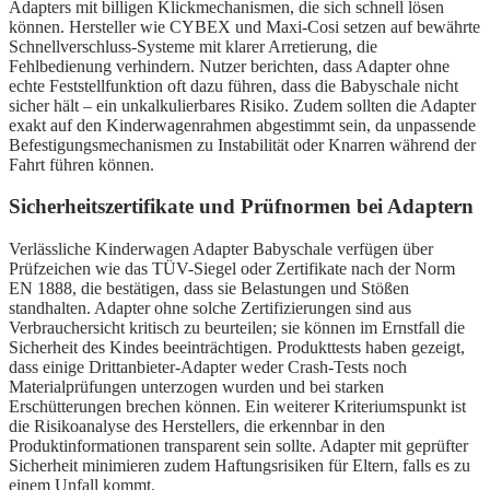
Adapters mit billigen Klickmechanismen, die sich schnell lösen
können. Hersteller wie CYBEX und Maxi-Cosi setzen auf bewährte
Schnellverschluss-Systeme mit klarer Arretierung, die
Fehlbedienung verhindern. Nutzer berichten, dass Adapter ohne
echte Feststellfunktion oft dazu führen, dass die Babyschale nicht
sicher hält – ein unkalkulierbares Risiko. Zudem sollten die Adapter
exakt auf den Kinderwagenrahmen abgestimmt sein, da unpassende
Befestigungsmechanismen zu Instabilität oder Knarren während der
Fahrt führen können.
Sicherheitszertifikate und Prüfnormen bei Adaptern
Verlässliche Kinderwagen Adapter Babyschale verfügen über
Prüfzeichen wie das TÜV-Siegel oder Zertifikate nach der Norm
EN 1888, die bestätigen, dass sie Belastungen und Stößen
standhalten. Adapter ohne solche Zertifizierungen sind aus
Verbrauchersicht kritisch zu beurteilen; sie können im Ernstfall die
Sicherheit des Kindes beeinträchtigen. Produkttests haben gezeigt,
dass einige Drittanbieter-Adapter weder Crash-Tests noch
Materialprüfungen unterzogen wurden und bei starken
Erschütterungen brechen können. Ein weiterer Kriteriumspunkt ist
die Risikoanalyse des Herstellers, die erkennbar in den
Produktinformationen transparent sein sollte. Adapter mit geprüfter
Sicherheit minimieren zudem Haftungsrisiken für Eltern, falls es zu
einem Unfall kommt.