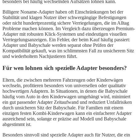
besonders bei häufig wechselnden Aufsätzen lohnen kann.
Billigere Noname-Adapter haben oft Einschränkungen bei der
Stabilität und klagen Nutzer über schwergängige Befestigungen
oder nicht hundertprozentig sichere Verriegelungen, die im Alltag
Probleme machen können. Im Vergleich dazu überzeugen Premium-
Adapter mit robusten Klick-Systemen und eindeutigen visuellen
Verriegelungsanzeigen. Ein Fehler, der beim Kauf häufig passiert:
Adapter und Babyschale werden separat ohne Prüfen der
Kompatibilität gekauft, was im schlimmsten Fall zu unsicherem Sitz
und wiederholtem Nachjustieren führt.
Für wen lohnen sich spezielle Adapter besonders?
Eltern, die zwischen mehreren Fahrzeugen oder Kinderwägen
wechseln, profitieren besonders von universellen oder qualitativ
hochwertigen Adaptern. In Situationen, in denen die Babyschale
häufig vom Auto in den Kinderwagen umgehängt wird, minimiert
ein gut passender Adapter Zeitaufwand und reduziert Unfallrisiken
durch unsicheren Sitz der Babyschale. Für Familien mit einem
einzigen festen Kombi-Kinderwagen kann ein einfacherer Adapter
ausreichend sein, solange er präzise auf Modell und Babyschale
abgestimmt ist.
Besonders sinnvoll sind spezielle Adapter auch für Nutzer, die ein