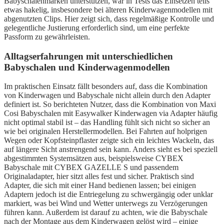
Babyschalenmarken unterstützen, war in Tests das Einsetzen teils
etwas hakelig, insbesondere bei älteren Kinderwagenmodellen mit
abgenutzten Clips. Hier zeigt sich, dass regelmäßige Kontrolle und
gelegentliche Justierung erforderlich sind, um eine perfekte
Passform zu gewährleisten.
Alltagserfahrungen mit unterschiedlichen
Babyschalen und Kinderwagenmodellen
Im praktischen Einsatz fällt besonders auf, dass die Kombination
von Kinderwagen und Babyschale nicht allein durch den Adapter
definiert ist. So berichteten Nutzer, dass die Kombination von Maxi
Cosi Babyschalen mit Easywalker Kinderwagen via Adapter häufig
nicht optimal stabil ist – das Handling fühlt sich nicht so sicher an
wie bei originalen Herstellermodellen. Bei Fahrten auf holprigen
Wegen oder Kopfsteinpflaster zeigte sich ein leichtes Wackeln, das
auf längere Sicht anstrengend sein kann. Anders sieht es bei speziell
abgestimmten Systemsätzen aus, beispielsweise CYBEX
Babyschale mit CYBEX GAZELLE S und passendem
Originaladapter, hier sitzt alles fest und sicher. Praktisch sind
Adapter, die sich mit einer Hand bedienen lassen; bei einigen
Adaptern jedoch ist die Entriegelung zu schwergängig oder unklar
markiert, was bei Wind und Wetter unterwegs zu Verzögerungen
führen kann. Außerdem ist darauf zu achten, wie die Babyschale
nach der Montage aus dem Kinderwagen gelöst wird – einige