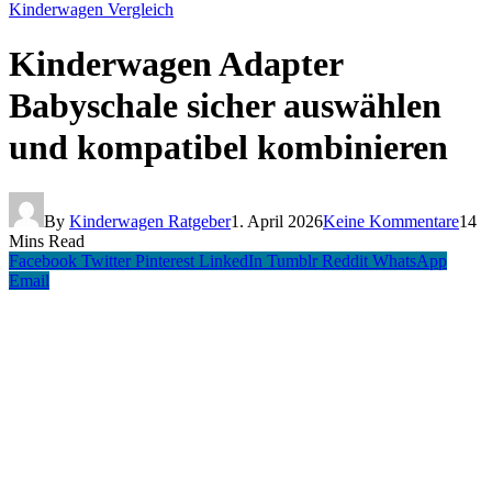
Kinderwagen Vergleich
Kinderwagen Adapter
Babyschale sicher auswählen
und kompatibel kombinieren
By
Kinderwagen Ratgeber
1. April 2026
Keine Kommentare
14
Mins Read
Facebook
Twitter
Pinterest
LinkedIn
Tumblr
Reddit
WhatsApp
Email