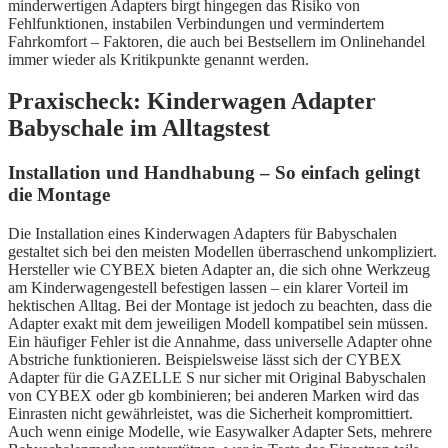
minderwertigen Adapters birgt hingegen das Risiko von
Fehlfunktionen, instabilen Verbindungen und vermindertem
Fahrkomfort – Faktoren, die auch bei Bestsellern im Onlinehandel
immer wieder als Kritikpunkte genannt werden.
Praxischeck: Kinderwagen Adapter
Babyschale im Alltagstest
Installation und Handhabung – So einfach gelingt
die Montage
Die Installation eines Kinderwagen Adapters für Babyschalen
gestaltet sich bei den meisten Modellen überraschend unkompliziert.
Hersteller wie CYBEX bieten Adapter an, die sich ohne Werkzeug
am Kinderwagengestell befestigen lassen – ein klarer Vorteil im
hektischen Alltag. Bei der Montage ist jedoch zu beachten, dass die
Adapter exakt mit dem jeweiligen Modell kompatibel sein müssen.
Ein häufiger Fehler ist die Annahme, dass universelle Adapter ohne
Abstriche funktionieren. Beispielsweise lässt sich der CYBEX
Adapter für die GAZELLE S nur sicher mit Original Babyschalen
von CYBEX oder gb kombinieren; bei anderen Marken wird das
Einrasten nicht gewährleistet, was die Sicherheit kompromittiert.
Auch wenn einige Modelle, wie Easywalker Adapter Sets, mehrere