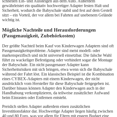
schnellen Ein- und Aussteigen aus dem Auto. Außerdem
gewährleistet ein qualitativ hochwertiger Adapter festen Halt und
Sicherheit, wodurch die Babyschale stabil und fest auf dem Gestell
sitzt – ein Vorteil, der vor allem bei Fahrten auf unebenem Gelände
wichtig ist.
Mögliche Nachteile und Herausforderungen
(Passgenauigkeit, Zubehörkosten)
Der größte Nachteil beim Kauf von Kinderwagen Adaptern sind oft
Passgenauigkeitsprobleme. Adapter sind meist modell- oder
markenspezifisch und nicht universell einsetzbar. Die falsche Wahl
führt zu wackeliger Befestigung oder verhindert sogar die Montage
der Babyschale. Ein nicht passgenauer Adapter kann
Sicherheitsrisiken mit sich bringen, etwa wenn sich die Babyschale
während der Fahrt löst. Ein klassisches Beispiel ist die Kombination
eines CYBEX-Adapters mit einem Kinderwagen, der nicht
ausdrücklich vom Hersteller für diese Babyschale freigegeben ist.
Darüber hinaus können Adapter den Kinderwagen auch in der
Handhabung verkomplizieren, da teilweise zusätzlicher Aufwand
beim Einrasten oder Entfernen entsteht.
Preislich stellen Adapter außerdem einen zusätzlichen
Investitionsfaktor dar. Hochwertige Adapter liegen häufig zwischen
40 und 80 Euro, was vor allem für Eltern mit engem Budget eine