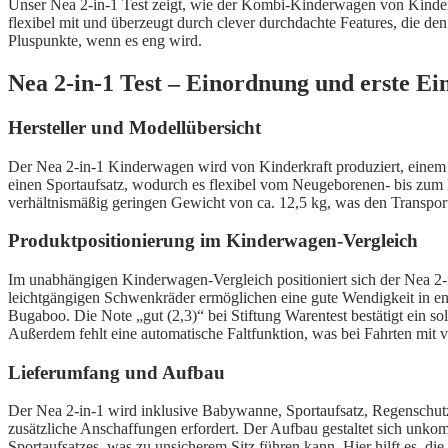
Unser Nea 2-in-1 Test zeigt, wie der Kombi-Kinderwagen von Kinderkr
flexibel mit und überzeugt durch clever durchdachte Features, die den
Pluspunkte, wenn es eng wird.
Nea 2-in-1 Test – Einordnung und erste E
Hersteller und Modellübersicht
Der Nea 2-in-1 Kinderwagen wird von Kinderkraft produziert, einem H
einen Sportaufsatz, wodurch es flexibel vom Neugeborenen- bis zum 
verhältnismäßig geringen Gewicht von ca. 12,5 kg, was den Transpor
Produktpositionierung im Kinderwagen-Vergleich
Im unabhängigen Kinderwagen-Vergleich positioniert sich der Nea 2-in-
leichtgängigen Schwenkräder ermöglichen eine gute Wendigkeit in en
Bugaboo. Die Note „gut (2,3)“ bei Stiftung Warentest bestätigt ein s
Außerdem fehlt eine automatische Faltfunktion, was bei Fahrten mit 
Lieferumfang und Aufbau
Der Nea 2-in-1 wird inklusive Babywanne, Sportaufsatz, Regenschutz 
zusätzliche Anschaffungen erfordert. Der Aufbau gestaltet sich unkompl
Sportaufsatzes, was zu unsicherem Sitz führen kann. Hier hilft es, d