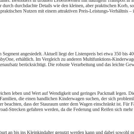
lter. Besonders in urbanen Lebenswelten mit häufigem Transport in B
ur durch durchdachte Details wie den kleinen, aber praktischen Korb, 
raktischen Nutzen mit einem attraktiven Preis-Leistungs-Verhältnis – id
en Segment angesiedelt. Aktuell liegt der Listenpreis bei etwa 350 bi
abyOne, erhältlich. Im Vergleich zu anderen Multifunktions-Kinderwagen
satz berücksichtigt. Die robuste Verarbeitung und das leichte Gewic
 Bereichen leben und Wert auf Wendigkeit und geringes Packmaß legen. 
 Familien, die einen handlichen Kinderwagen suchen, der sich problemlo
ufer beachten, dass der Stauraum unter dem Wagen einschränkt ist. Für F
road-Strecken gefahren werden, da die Federung und Reifen sich mehr 
rt an bis ins Kleinkindalter genutzt werden kann und dabei sowohl pra