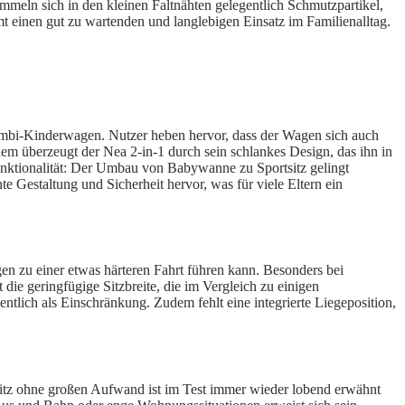
ammeln sich in den kleinen Faltnähten gelegentlich Schmutzpartikel,
 einen gut zu wartenden und langlebigen Einsatz im Familienalltag.
Kombi-Kinderwagen. Nutzer heben hervor, dass der Wagen sich auch
em überzeugt der Nea 2-in-1 durch sein schlankes Design, das ihn in
unktionalität: Der Umbau von Babywanne zu Sportsitz gelingt
 Gestaltung und Sicherheit hervor, was für viele Eltern ein
en zu einer etwas härteren Fahrt führen kann. Besonders bei
die geringfügige Sitzbreite, die im Vergleich zu einigen
ntlich als Einschränkung. Zudem fehlt eine integrierte Liegeposition,
tsitz ohne großen Aufwand ist im Test immer wieder lobend erwähnt