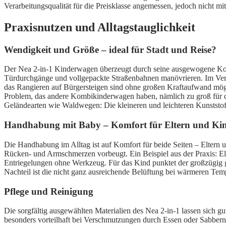
Verarbeitungsqualität für die Preisklasse angemessen, jedoch nicht m
Praxisnutzen und Alltagstauglichkeit
Wendigkeit und Größe – ideal für Stadt und Reise?
Der Nea 2-in-1 Kinderwagen überzeugt durch seine ausgewogene Kom
Türdurchgänge und vollgepackte Straßenbahnen manövrieren. Im Vergle
das Rangieren auf Bürgersteigen sind ohne großen Kraftaufwand mögli
Problem, das andere Kombikinderwagen haben, nämlich zu groß für d
Geländearten wie Waldwegen: Die kleineren und leichteren Kunststof
Handhabung mit Baby – Komfort für Eltern und Ki
Die Handhabung im Alltag ist auf Komfort für beide Seiten – Eltern 
Rücken- und Armschmerzen vorbeugt. Ein Beispiel aus der Praxis: Elte
Entriegelungen ohne Werkzeug. Für das Kind punktet der großzügig gep
Nachteil ist die nicht ganz ausreichende Belüftung bei wärmeren Tempe
Pflege und Reinigung
Die sorgfältig ausgewählten Materialien des Nea 2-in-1 lassen sich g
besonders vorteilhaft bei Verschmutzungen durch Essen oder Sabbern