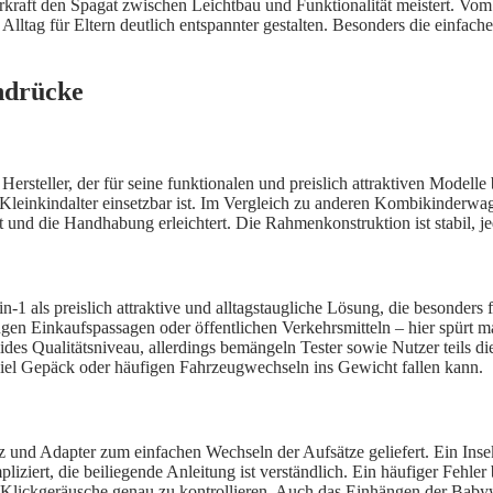
aft den Spagat zwischen Leichtbau und Funktionalität meistert. Vom e
 Alltag für Eltern deutlich entspannter gestalten. Besonders die einfa
indrücke
ersteller, der für seine funktionalen und preislich attraktiven Model
Kleinkindalter einsetzbar ist. Im Vergleich zu anderen Kombikinderwa
t und die Handhabung erleichtert. Die Rahmenkonstruktion ist stabil, 
1 als preislich attraktive und alltagstaugliche Lösung, die besonders f
gen Einkaufspassagen oder öffentlichen Verkehrsmitteln – hier spürt 
olides Qualitätsniveau, allerdings bemängeln Tester sowie Nutzer teils
viel Gepäck oder häufigen Fahrzeugwechseln ins Gewicht fallen kann.
und Adapter zum einfachen Wechseln der Aufsätze geliefert. Ein Insek
iziert, die beiliegende Anleitung ist verständlich. Ein häufiger Fehler 
ie Klickgeräusche genau zu kontrollieren. Auch das Einhängen der Babywa