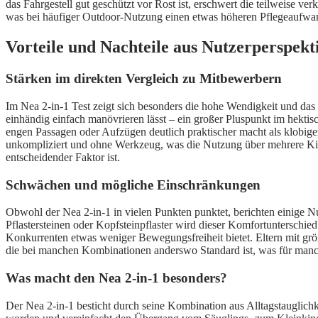
das Fahrgestell gut geschützt vor Rost ist, erschwert die teilweise v
was bei häufiger Outdoor-Nutzung einen etwas höheren Pflegeaufwand
Vorteile und Nachteile aus Nutzerperspekt
Stärken im direkten Vergleich zu Mitbewerbern
Im Nea 2-in-1 Test zeigt sich besonders die hohe Wendigkeit und da
einhändig einfach manövrieren lässt – ein großer Pluspunkt im hekti
engen Passagen oder Aufzügen deutlich praktischer macht als klobige
unkompliziert und ohne Werkzeug, was die Nutzung über mehrere Kinder
entscheidender Faktor ist.
Schwächen und mögliche Einschränkungen
Obwohl der Nea 2-in-1 in vielen Punkten punktet, berichten einige N
Pflastersteinen oder Kopfsteinpflaster wird dieser Komfortunterschie
Konkurrenten etwas weniger Bewegungsfreiheit bietet. Eltern mit größ
die bei manchen Kombinationen anderswo Standard ist, was für manc
Was macht den Nea 2-in-1 besonders?
Der Nea 2-in-1 besticht durch seine Kombination aus Alltagstauglic