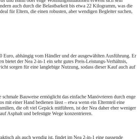
us und Bahn oder enge Wohnungssituationen erweist sich sein
sondern auch durch die Belastbarkeit bis etwa 22 Kilogramm, was die
eal für Eltern, die einen robusten, aber wendigen Begleiter suchen,
s 400 Euro, abhängig vom Händler und der ausgewählten Ausführung. Er
 bietet der Nea 2-in-1 ein sehr gutes Preis-Leistungs-Verhältnis,
ht sorgen für eine langlebige Nutzung, sodass dieser Kauf auch auf
Die schmale Bauweise ermöglicht das einfache Manövrieren durch enge
s mit einer Hand bedienen lässt – etwa wenn ein Elternteil eine
amilien, die oft viel Gepäck mitführen, ist der Nea daher eher weniger
auf Asphalt und befestigte Wege konzentrieren.
ktisch als auch wendig ist, findet im Nea 2-in-1 eine passende