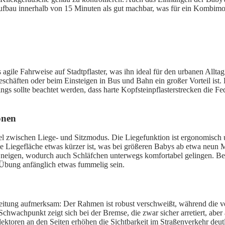
ufbau innerhalb von 15 Minuten als gut machbar, was für ein Kombimodel
gile Fahrweise auf Stadtpflaster, was ihn ideal für den urbanen Allta
schäften oder beim Einsteigen in Bus und Bahn ein großer Vorteil ist.
ings sollte beachtet werden, dass harte Kopfsteinpflasterstrecken die F
onen
 zwischen Liege- und Sitzmodus. Die Liegefunktion ist ergonomisch und
die Liegefläche etwas kürzer ist, was bei größeren Babys ab etwa neun
150° neigen, wodurch auch Schläfchen unterwegs komfortabel gelingen. B
Übung anfänglich etwas fummelig sein.
rbeitung aufmerksam: Der Rahmen ist robust verschweißt, während die v
Schwachpunkt zeigt sich bei der Bremse, die zwar sicher arretiert, aber 
toren an den Seiten erhöhen die Sichtbarkeit im Straßenverkehr deutlic