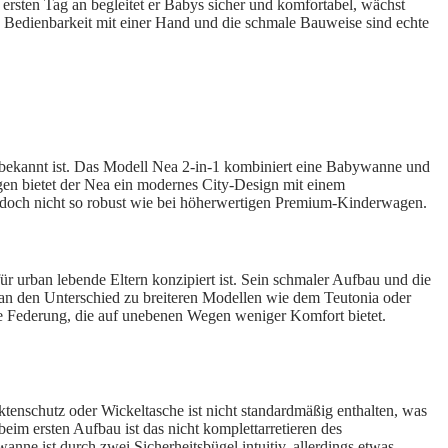
rsten Tag an begleitet er Babys sicher und komfortabel, wächst
che Bedienbarkeit mit einer Hand und die schmale Bauweise sind echte
le bekannt ist. Das Modell Nea 2-in-1 kombiniert eine Babywanne und
gen bietet der Nea ein modernes City-Design mit einem
jedoch nicht so robust wie bei höherwertigen Premium-Kinderwagen.
ür urban lebende Eltern konzipiert ist. Sein schmaler Aufbau und die
man den Unterschied zu breiteren Modellen wie dem Teutonia oder
 die Federung, die auf unebenen Wegen weniger Komfort bietet.
tenschutz oder Wickeltasche ist nicht standardmäßig enthalten, was
beim ersten Aufbau ist das nicht komplettarretieren des
nne ist durch zwei Sicherheitsbügel intuitiv, allerdings etwas