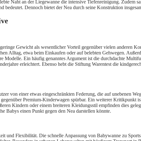
erklebte Naht an der Liegewanne die intensive Tiefenreinigung. Zudem s
 bedeutet. Dennoch bietet der Nea durch seine Konstruktion insgesamt
ive
s geringe Gewicht als wesentlicher Vorteil gegenüber vielen anderen 
schen Alltag, etwa beim Einkaufen oder auf belebten Gehwegen. Außerd
re Modelle. Ein häufig genanntes Argument ist die durchdachte Multif
jahre erleichtert. Ebenso hebt die Stiftung Warentest die kindgerechte
utzer von einer etwas eingeschränkten Federung, die auf unebenen Weg
d gegenüber Premium-Kinderwagen spürbar. Ein weiterer Kritikpunkt ist 
eren Kindern oder einem breiteren Kleidungsstil empfinden dies gelege
he Babys einen Punkt gegen den Nea darstellen könnte.
hkeit und Flexibilität. Die schnelle Anpassung von Babywanne zu Spor