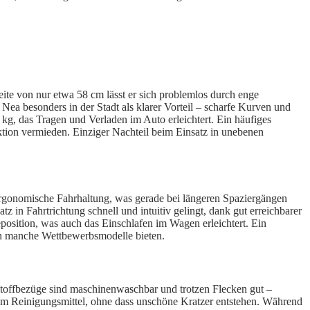
e von nur etwa 58 cm lässt er sich problemlos durch enge
ea besonders in der Stadt als klarer Vorteil – scharfe Kurven und
g, das Tragen und Verladen im Auto erleichtert. Ein häufiges
tion vermieden. Einziger Nachteil beim Einsatz in unebenen
 ergonomische Fahrhaltung, was gerade bei längeren Spaziergängen
in Fahrtrichtung schnell und intuitiv gelingt, dank gut erreichbarer
position, was auch das Einschlafen im Wagen erleichtert. Ein
 den manche Wettbewerbsmodelle bieten.
e Stoffbezüge sind maschinenwaschbar und trotzen Flecken gut –
dem Reinigungsmittel, ohne dass unschöne Kratzer entstehen. Während