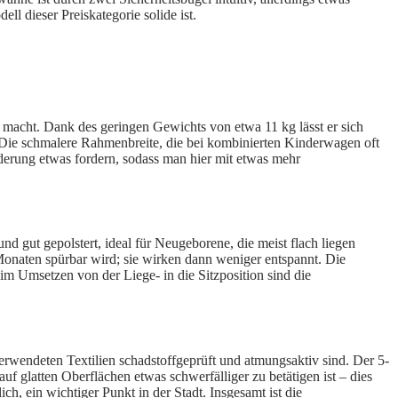
l dieser Preiskategorie solide ist.
g macht. Dank des geringen Gewichts von etwa 11 kg lässt er sich
 Die schmalere Rahmenbreite, die bei kombinierten Kinderwagen oft
ederung etwas fordern, sodass man hier mit etwas mehr
 gut gepolstert, ideal für Neugeborene, die meist flach liegen
 Monaten spürbar wird; sie wirken dann weniger entspannt. Die
eim Umsetzen von der Liege- in die Sitzposition sind die
erwendeten Textilien schadstoffgeprüft und atmungsaktiv sind. Der 5-
auf glatten Oberflächen etwas schwerfälliger zu betätigen ist – dies
h, ein wichtiger Punkt in der Stadt. Insgesamt ist die