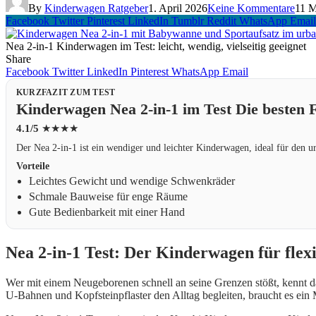
By
Kinderwagen Ratgeber
1. April 2026
Keine Kommentare
11 M
Facebook
Twitter
Pinterest
LinkedIn
Tumblr
Reddit
WhatsApp
Email
Nea 2-in-1 Kinderwagen im Test: leicht, wendig, vielseitig geeignet
Share
Facebook
Twitter
LinkedIn
Pinterest
WhatsApp
Email
KURZFAZIT ZUM TEST
Kinderwagen Nea 2-in-1 im Test Die besten
4.1/5
★★★★
Der Nea 2-in-1 ist ein wendiger und leichter Kinderwagen, ideal für den u
Vorteile
Leichtes Gewicht und wendige Schwenkräder
Schmale Bauweise für enge Räume
Gute Bedienbarkeit mit einer Hand
Nea 2-in-1 Test: Der Kinderwagen für flex
Wer mit einem Neugeborenen schnell an seine Grenzen stößt, kennt d
U-Bahnen und Kopfsteinpflaster den Alltag begleiten, braucht es ein