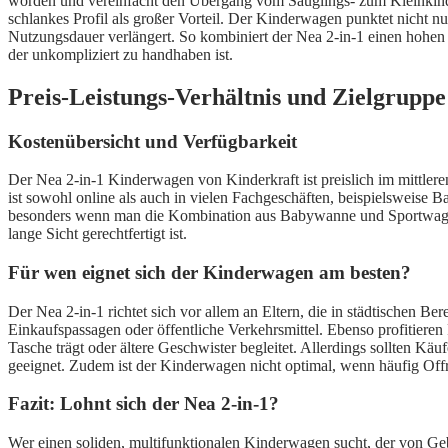
worden und vereinfacht den Übergang vom Säuglings- zum Kleinkinda
schlankes Profil als großer Vorteil. Der Kinderwagen punktet nicht n
Nutzungsdauer verlängert. So kombiniert der Nea 2-in-1 einen hohen p
der unkompliziert zu handhaben ist.
Preis-Leistungs-Verhältnis und Zielgruppe
Kostenübersicht und Verfügbarkeit
Der Nea 2-in-1 Kinderwagen von Kinderkraft ist preislich im mittler
ist sowohl online als auch in vielen Fachgeschäften, beispielsweise B
besonders wenn man die Kombination aus Babywanne und Sportwagenauf
lange Sicht gerechtfertigt ist.
Für wen eignet sich der Kinderwagen am besten?
Der Nea 2-in-1 richtet sich vor allem an Eltern, die in städtischen
Einkaufspassagen oder öffentliche Verkehrsmittel. Ebenso profitieren
Tasche trägt oder ältere Geschwister begleitet. Allerdings sollten Kä
geeignet. Zudem ist der Kinderwagen nicht optimal, wenn häufig Off
Fazit: Lohnt sich der Nea 2-in-1?
Wer einen soliden, multifunktionalen Kinderwagen sucht, der von Gebu