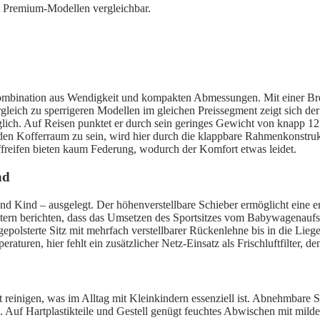
it Premium-Modellen vergleichbar.
bination aus Wendigkeit und kompakten Abmessungen. Mit einer Breit
ich zu sperrigeren Modellen im gleichen Preissegment zeigt sich der N
ch. Auf Reisen punktet er durch sein geringes Gewicht von knapp 12 k
en Kofferraum zu sein, wird hier durch die klappbare Rahmenkonstruk
freifen bieten kaum Federung, wodurch der Komfort etwas leidet.
nd
und Kind – ausgelegt. Der höhenverstellbare Schieber ermöglicht eine
rn berichten, dass das Umsetzen des Sportsitzes vom Babywagenaufsatz 
olsterte Sitz mit mehrfach verstellbarer Rückenlehne bis in die Liege
raturen, hier fehlt ein zusätzlicher Netz-Einsatz als Frischluftfilter,
ut reinigen, was im Alltag mit Kleinkindern essenziell ist. Abnehmbar
. Auf Hartplastikteile und Gestell genügt feuchtes Abwischen mit mil