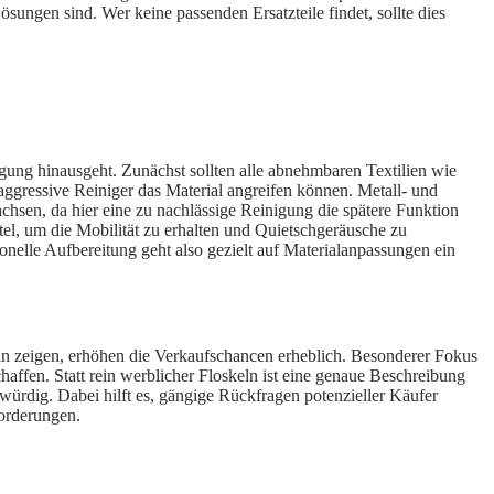
sungen sind. Wer keine passenden Ersatzteile findet, sollte dies
gung hinausgeht. Zunächst sollten alle abnehmbaren Textilien wie
gressive Reiniger das Material angreifen können. Metall- und
chsen, da hier eine zu nachlässige Reinigung die spätere Funktion
ttel, um die Mobilität zu erhalten und Quietschgeräusche zu
onelle Aufbereitung geht also gezielt auf Materialanpassungen ein
eln zeigen, erhöhen die Verkaufschancen erheblich. Besonderer Fokus
affen. Statt rein werblicher Floskeln ist eine genaue Beschreibung
würdig. Dabei hilft es, gängige Rückfragen potenzieller Käufer
forderungen.