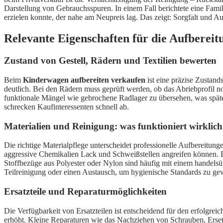
Darstellung von Gebrauchsspuren. In einem Fall berichtete eine Famil
erzielen konnte, der nahe am Neupreis lag. Das zeigt: Sorgfalt und Aut
Relevante Eigenschaften für die Aufberei
Zustand von Gestell, Rädern und Textilien bewerten
Beim
Kinderwagen aufbereiten verkaufen
ist eine präzise Zustan
deutlich. Bei den Rädern muss geprüft werden, ob das Abriebprofil no
funktionale Mängel wie gebrochene Radlager zu übersehen, was später
schrecken Kaufinteressenten schnell ab.
Materialien und Reinigung: was funktioniert wirklic
Die richtige Materialpflege unterscheidet professionelle Aufbereitu
aggressive Chemikalien Lack und Schweißstellen angreifen können. Bei
Stoffbezüge aus Polyester oder Nylon sind häufig mit einem handelsü
Teilreinigung oder einen Austausch, um hygienische Standards zu gew
Ersatzteile und Reparaturmöglichkeiten
Die Verfügbarkeit von Ersatzteilen ist entscheidend für den erfolgrei
erhöht. Kleine Reparaturen wie das Nachziehen von Schrauben, Erset