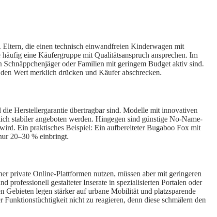
. Eltern, die einen technisch einwandfreien Kinderwagen mit
 häufig eine Käufergruppe mit Qualitätsanspruch ansprechen. Im
ch Schnäppchenjäger oder Familien mit geringem Budget aktiv sind.
n den Wert merklich drücken und Käufer abschrecken.
e Herstellergarantie übertragbar sind. Modelle mit innovativen
lich stabiler angeboten werden. Hingegen sind günstige No-Name-
t wird. Ein praktisches Beispiel: Ein aufbereiteter Bugaboo Fox mit
nur 20–30 % einbringt.
her private Online-Plattformen nutzen, müssen aber mit geringeren
professionell gestalteter Inserate in spezialisierten Portalen oder
 Gebieten legen stärker auf urbane Mobilität und platzsparende
r Funktionstüchtigkeit nicht zu reagieren, denn diese schmälern den