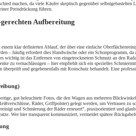
chied machen, da viele Käufer skeptisch gegenüber selbstgebastelten Lö
einer Preisdrückung führen.
-gerechten Aufbereitung
einem klar definierten Ablauf, der über eine einfache Oberflächenreini
en – häufig erfordert dies Handwäsche oder ein Schonprogramm, da ag
ers wichtig ist das Entfernen von eingetrocknetem Schmutz an den Rada
enke zu vernachlässigen – hier empfiehlt sich ein spezielles Schmiermi
en überprüft und gegebenenfalls mit Rostschutz behandelt. Eine professi
reibung)
wertige, gut beleuchtete Fotos, die den Wagen aus mehreren Blickwink
ißverschlüsse, Räder, Griffpolster) gelegt werden, um Vertrauen zu sch
einigt und Schmierung der Räder erneuert“, praxisorientiert und glaub
atze. Wer hier transparent kommuniziert, vermeidet spätere Rückgabe
tung