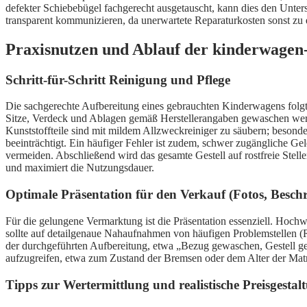
defekter Schiebebügel fachgerecht ausgetauscht, kann dies den Unters
transparent kommunizieren, da unerwartete Reparaturkosten sonst zu 
Praxisnutzen und Ablauf der kinderwagen
Schritt-für-Schritt Reinigung und Pflege
Die sachgerechte Aufbereitung eines gebrauchten Kinderwagens folgt 
Sitze, Verdeck und Ablagen gemäß Herstellerangaben gewaschen werd
Kunststoffteile sind mit mildem Allzweckreiniger zu säubern; besond
beeinträchtigt. Ein häufiger Fehler ist zudem, schwer zugängliche Gel
vermeiden. Abschließend wird das gesamte Gestell auf rostfreie Stell
und maximiert die Nutzungsdauer.
Optimale Präsentation für den Verkauf (Fotos, Besch
Für die gelungene Vermarktung ist die Präsentation essenziell. Hoch
sollte auf detailgenaue Nahaufnahmen von häufigen Problemstellen (Re
der durchgeführten Aufbereitung, etwa „Bezug gewaschen, Gestell ger
aufzugreifen, etwa zum Zustand der Bremsen oder dem Alter der Matr
Tipps zur Wertermittlung und realistische Preisgestal