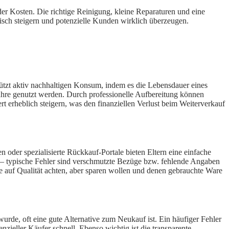
r Kosten. Die richtige Reinigung, kleine Reparaturen und eine
tisch steigern und potenzielle Kunden wirklich überzeugen.
tützt aktiv nachhaltigen Konsum, indem es die Lebensdauer eines
Jahre genutzt werden. Durch professionelle Aufbereitung können
 erheblich steigern, was den finanziellen Verlust beim Weiterverkauf
 oder spezialisierte Rückkauf-Portale bieten Eltern eine einfache
g – typische Fehler sind verschmutzte Bezüge bzw. fehlende Angaben
auf Qualität achten, aber sparen wollen und denen gebrauchte Ware
wurde, oft eine gute Alternative zum Neukauf ist. Ein häufiger Fehler
ieller Käufer schnell. Ebenso wichtig ist die transparente