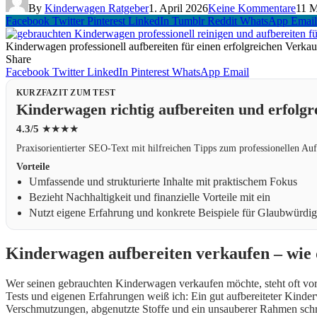
By
Kinderwagen Ratgeber
1. April 2026
Keine Kommentare
11 M
Facebook
Twitter
Pinterest
LinkedIn
Tumblr
Reddit
WhatsApp
Email
Kinderwagen professionell aufbereiten für einen erfolgreichen Verkau
Share
Facebook
Twitter
LinkedIn
Pinterest
WhatsApp
Email
KURZFAZIT ZUM TEST
Kinderwagen richtig aufbereiten und erfolgr
4.3/5
★★★★
Praxisorientierter SEO-Text mit hilfreichen Tipps zum professionellen A
Vorteile
Umfassende und strukturierte Inhalte mit praktischem Fokus
Bezieht Nachhaltigkeit und finanzielle Vorteile mit ein
Nutzt eigene Erfahrung und konkrete Beispiele für Glaubwürdig
Kinderwagen aufbereiten verkaufen – wie 
Wer seinen gebrauchten Kinderwagen verkaufen möchte, steht oft vor 
Tests und eigenen Erfahrungen weiß ich: Ein gut aufbereiteter Kinder
Verschmutzungen, abgenutzte Stoffe und ein unsauberer Rahmen sch