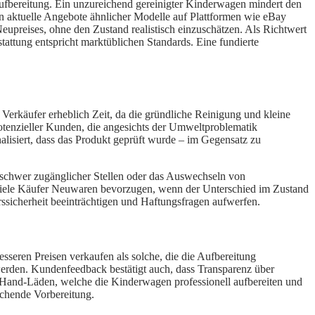
Aufbereitung. Ein unzureichend gereinigter Kinderwagen mindert den
n aktuelle Angebote ähnlicher Modelle auf Plattformen wie eBay
Neupreises, ohne den Zustand realistisch einzuschätzen. Als Richtwert
stattung entspricht marktüblichen Standards. Eine fundierte
n Verkäufer erheblich Zeit, da die gründliche Reinigung und kleine
potenzieller Kunden, die angesichts der Umweltproblematik
lisiert, dass das Produkt geprüft wurde – im Gegensatz zu
n schwer zugänglicher Stellen oder das Auswechseln von
a viele Käufer Neuwaren bevorzugen, wenn der Unterschied im Zustand
rssicherheit beeinträchtigen und Haftungsfragen aufwerfen.
esseren Preisen verkaufen als solche, die die Aufbereitung
werden. Kundenfeedback bestätigt auch, dass Transparenz über
Hand-Läden, welche die Kinderwagen professionell aufbereiten und
echende Vorbereitung.