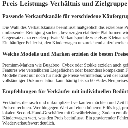
Preis-Leistungs-Verhältnis und Zielgrupp
Passende Verkaufskanäle für verschiedene Käufergr
Die Wahl des Verkaufskanals beeinflusst maßgeblich das erzielbare P
umfassender Reinigung suchen, bevorzugen etablierte Plattformen w
Gegensatz dazu erzielen private Verkaufsportale wie eBay Kleinanzei
Ein häufiger Fehler ist, den Kinderwagen unzureichend aufzubereite
Welche Modelle und Marken erzielen die besten Preis
Premium-Marken wie Bugaboo, Cybex oder Stokke erzielen auch gebrau
Features wie verstellbaren Liegeflächen oder besonders kompaktem 
Modelle meist nur noch für niedrige Preise vermittelbar, weil der Ersa
vollständiger Dokumentation kann häufig bis zu 60 % des Neupreises 
Empfehlungen für Verkäufer mit individuellen Bedür
Verkäufer, die rasch und unkompliziert verkaufen möchten und Zeit fü
Preisen rechnen. Wer hingegen Wert auf einen höheren Erlös legt, profi
lokalen Second-Hand-Geschäften mit Gewährleistung. Zudem empfiehlt 
Kinderwagen wert, was den Preis beeinflusst. Ein gravierender Fehler
Wiederverkaufswert deutlich.