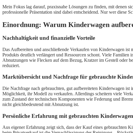
Mein Fokus lag darauf, praxisnahe Lösungen zu finden, mit denen si
professionelle Präsentation sind dabei entscheidend. Nur wer diese S
Einordnung: Warum Kinderwagen aufbere
Nachhaltigkeit und finanzielle Vorteile
Das Aufbereiten und anschließende Verkaufen von Kinderwagen ist meh
Produkts deutlich verlängert und Ressourcen schont. Viele Familien 
Abnutzungen wie Flecken auf dem Bezug, Kratzer im Gestell oder besc
reduziert.
Marktübersicht und Nachfrage für gebrauchte Kind
Die Nachfrage nach gebrauchten, gut aufbereiteten Kinderwagen ist in
Möglichkeit, ihr Modell zu verkaufen. Allerdings scheitern viele V
zum Zustand der technischen Komponenten wie Federung und Bremsen.
nicht gleichbedeutend mit Abnutzung ist.
Persönliche Erfahrung mit gebrauchten Kinderwage
Aus eigener Erfahrung zeigt sich, dass der Kauf eines gebrauchten Kin
beim Privatverkauf ist die Vernachlässigung der Reinigung – Rückstä