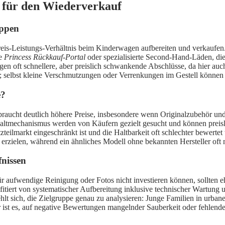
e für den Wiederverkauf
uppen
reis-Leistungs-Verhältnis beim Kinderwagen aufbereiten und verkaufen
ie
Princess Rückkauf-Portal
oder spezialisierte Second-Hand-Läden, die
gen oft schnellere, aber preislich schwankende Abschlüsse, da hier au
n; selbst kleine Verschmutzungen oder Verrenkungen im Gestell könne
e?
cht deutlich höhere Preise, insbesondere wenn Originalzubehör und di
Faltmechanismus werden von Käufern gezielt gesucht und können preis
tzteilmarkt eingeschränkt ist und die Haltbarkeit oft schlechter bewerte
erzielen, während ein ähnliches Modell ohne bekannten Hersteller oft 
fnissen
r aufwendige Reinigung oder Fotos nicht investieren können, sollten e
tiert von systematischer Aufbereitung inklusive technischer Wartung und 
sich, die Zielgruppe genau zu analysieren: Junge Familien in urbanen
 ist es, auf negative Bewertungen mangelnder Sauberkeit oder fehlende