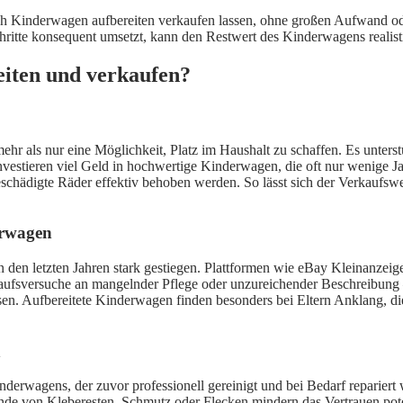
ch Kinderwagen aufbereiten verkaufen lassen, ohne großen Aufwand ode
chritte konsequent umsetzt, kann den Restwert des Kinderwagens realis
iten und verkaufen?
r als nur eine Möglichkeit, Platz im Haushalt zu schaffen. Es unters
investieren viel Geld in hochwertige Kinderwagen, die oft nur wenige 
hädigte Räder effektiv behoben werden. So lässt sich der Verkaufswert
erwagen
 den letzten Jahren stark gestiegen. Plattformen wie eBay Kleinanzeigen
erkaufsversuche an mangelnder Pflege oder unzureichender Beschreibun
 Aufbereitete Kinderwagen finden besonders bei Eltern Anklang, die 
n
derwagens, der zuvor professionell gereinigt und bei Bedarf repariert 
nde von Kleberesten, Schmutz oder Flecken mindern das Vertrauen potenz