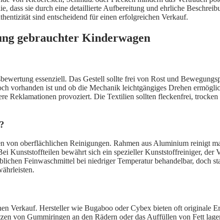
ie, dass sie durch eine detaillierte Aufbereitung und ehrliche Beschre
hentizität sind entscheidend für einen erfolgreichen Verkauf.
tung gebrauchter Kinderwagen
dsbewertung essenziell. Das Gestell sollte frei von Rost und Bewegung
ch vorhanden ist und ob die Mechanik leichtgängiges Drehen ermöglicht.
e Reklamationen provoziert. Die Textilien sollten fleckenfrei, trocke
h?
ngen von oberflächlichen Reinigungen. Rahmen aus Aluminium reinigt m
 Kunststoffteilen bewährt sich ein spezieller Kunststoffreiniger, der 
blichen Feinwaschmittel bei niedriger Temperatur behandelbar, doch sta
ährleisten.
chen Verkauf. Hersteller wie Bugaboo oder Cybex bieten oft originale E
zen von Gummiringen an den Rädern oder das Auffüllen von Fett lagern