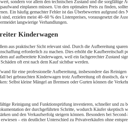
nwert, sondern vor allem den technischen Zustand und die sorgfältige 
ngsaufwand einplanen müssen. Um den optimalen Preis zu finden, sollte
dienen. Ein häufig gemachter Fehler ist das Überbewerten aufgrund des 
i sind, erzielen meist 40–60 % des Listenpreises, vorausgesetzt die Aus
 vermeidet langwierige Verhandlungen.
ereiter Kinderwagen
allem aus praktischer Sicht relevant sind. Durch die Aufbereitung spare
anschaffung erforderlich zu machen. Dies erhöht die Kaufbereitschaft 
em auf aufbereitete Kinderwagen, weil ein fachgerechter Zustand signa
Schäden oft erst nach dem Kauf sichtbar werden.
fwand für eine professionelle Aufbereitung, insbesondere das Reinige
rfall bei gebrauchten Kinderwagen trotz Aufbereitung oft drastisch, d
edenken: Selbst kleine Mängel an Bremsen oder Gurten können die Verkeh
gfältige Reinigung und Funktionsprüfung investieren, schneller und zu b
Dokumentation der durchgeführten Schritte, wodurch Käufer skeptisch 
ärken und den Verkaufserfolg steigern können. Besonders bei Second-
ch erwiesen – ein deutlicher Unterschied zu Privatverkäufen ohne entspr