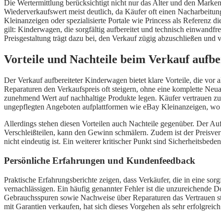
Die Wertermittlung berücksichtigt nicht nur das Alter und den Marke
Wiederverkaufswert meist deutlich, da Käufer oft einen Nacharbeitu
Kleinanzeigen oder spezialisierte Portale wie Princess als Referenz 
gilt: Kinderwagen, die sorgfältig aufbereitet und technisch einwandfre
Preisgestaltung trägt dazu bei, den Verkauf zügig abzuschließen und
Vorteile und Nachteile beim Verkauf aufb
Der Verkauf aufbereiteter Kinderwagen bietet klare Vorteile, die vor 
Reparaturen den Verkaufspreis oft steigern, ohne eine komplette Neu
zunehmend Wert auf nachhaltige Produkte legen. Käufer vertrauen zud
ungepflegten Angeboten aufplattformen wie eBay Kleinanzeigen, wo 
Allerdings stehen diesen Vorteilen auch Nachteile gegenüber. Der Au
Verschleißteilen, kann den Gewinn schmälern. Zudem ist der Preisve
nicht eindeutig ist. Ein weiterer kritischer Punkt sind Sicherheitsb
Persönliche Erfahrungen und Kundenfeedback
Praktische Erfahrungsberichte zeigen, dass Verkäufer, die in eine sor
vernachlässigen. Ein häufig genannter Fehler ist die unzureichende 
Gebrauchsspuren sowie Nachweise über Reparaturen das Vertrauen st
mit Garantien verkaufen, hat sich dieses Vorgehen als sehr erfolgrei