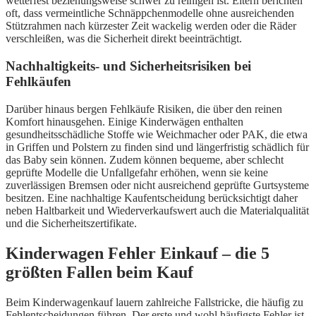
wetterfest beziehungsweise schwer zu reinigen ist. Eltern berichten
oft, dass vermeintliche Schnäppchenmodelle ohne ausreichenden
Stützrahmen nach kürzester Zeit wackelig werden oder die Räder
verschleißen, was die Sicherheit direkt beeinträchtigt.
Nachhaltigkeits- und Sicherheitsrisiken bei
Fehlkäufen
Darüber hinaus bergen Fehlkäufe Risiken, die über den reinen
Komfort hinausgehen. Einige Kinderwägen enthalten
gesundheitsschädliche Stoffe wie Weichmacher oder PAK, die etwa
in Griffen und Polstern zu finden sind und längerfristig schädlich für
das Baby sein können. Zudem können bequeme, aber schlecht
geprüfte Modelle die Unfallgefahr erhöhen, wenn sie keine
zuverlässigen Bremsen oder nicht ausreichend geprüfte Gurtsysteme
besitzen. Eine nachhaltige Kaufentscheidung berücksichtigt daher
neben Haltbarkeit und Wiederverkaufswert auch die Materialqualität
und die Sicherheitszertifikate.
Kinderwagen Fehler Einkauf – die 5
größten Fallen beim Kauf
Beim Kinderwagenkauf lauern zahlreiche Fallstricke, die häufig zu
Fehlentscheidungen führen. Der erste und wohl häufigste Fehler ist