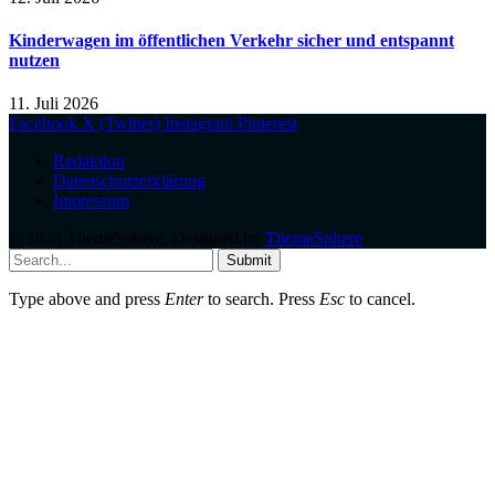
Kinderwagen im öffentlichen Verkehr sicher und entspannt
nutzen
11. Juli 2026
Facebook
X (Twitter)
Instagram
Pinterest
Redaktion
Datenschutzerklärung
Impressum
© 2026 ThemeSphere. Designed by
ThemeSphere
.
Submit
Type above and press
Enter
to search. Press
Esc
to cancel.