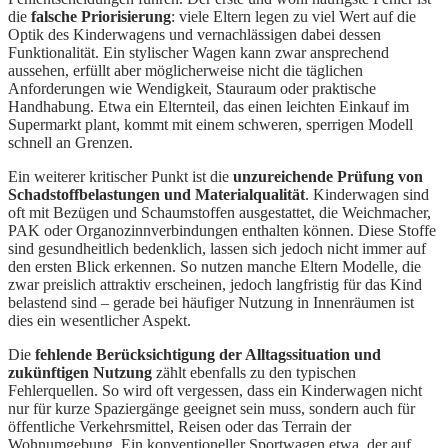
die
falsche Priorisierung
: viele Eltern legen zu viel Wert auf die
Optik des Kinderwagens und vernachlässigen dabei dessen
Funktionalität. Ein stylischer Wagen kann zwar ansprechend
aussehen, erfüllt aber möglicherweise nicht die täglichen
Anforderungen wie Wendigkeit, Stauraum oder praktische
Handhabung. Etwa ein Elternteil, das einen leichten Einkauf im
Supermarkt plant, kommt mit einem schweren, sperrigen Modell
schnell an Grenzen.
Ein weiterer kritischer Punkt ist die
unzureichende Prüfung von
Schadstoffbelastungen und Materialqualität
. Kinderwagen sind
oft mit Bezügen und Schaumstoffen ausgestattet, die Weichmacher,
PAK oder Organozinnverbindungen enthalten können. Diese Stoffe
sind gesundheitlich bedenklich, lassen sich jedoch nicht immer auf
den ersten Blick erkennen. So nutzen manche Eltern Modelle, die
zwar preislich attraktiv erscheinen, jedoch langfristig für das Kind
belastend sind – gerade bei häufiger Nutzung in Innenräumen ist
dies ein wesentlicher Aspekt.
Die
fehlende Berücksichtigung der Alltagssituation und
zukünftigen Nutzung
zählt ebenfalls zu den typischen
Fehlerquellen. So wird oft vergessen, dass ein Kinderwagen nicht
nur für kurze Spaziergänge geeignet sein muss, sondern auch für
öffentliche Verkehrsmittel, Reisen oder das Terrain der
Wohnumgebung. Ein konventioneller Sportwagen etwa, der auf