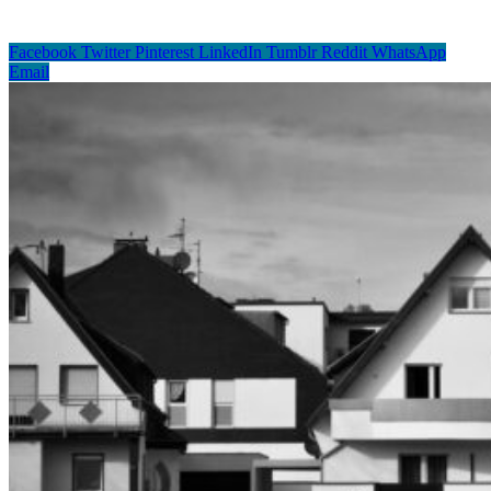
Facebook
Twitter
Pinterest
LinkedIn
Tumblr
Reddit
WhatsApp
Email