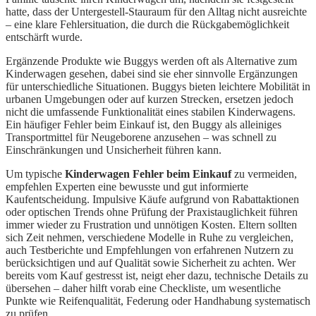
hatte, dass der Untergestell-Stauraum für den Alltag nicht ausreichte
– eine klare Fehlersituation, die durch die Rückgabemöglichkeit
entschärft wurde.
Ergänzende Produkte wie Buggys werden oft als Alternative zum
Kinderwagen gesehen, dabei sind sie eher sinnvolle Ergänzungen
für unterschiedliche Situationen. Buggys bieten leichtere Mobilität in
urbanen Umgebungen oder auf kurzen Strecken, ersetzen jedoch
nicht die umfassende Funktionalität eines stabilen Kinderwagens.
Ein häufiger Fehler beim Einkauf ist, den Buggy als alleiniges
Transportmittel für Neugeborene anzusehen – was schnell zu
Einschränkungen und Unsicherheit führen kann.
Um typische
Kinderwagen Fehler beim Einkauf
zu vermeiden,
empfehlen Experten eine bewusste und gut informierte
Kaufentscheidung. Impulsive Käufe aufgrund von Rabattaktionen
oder optischen Trends ohne Prüfung der Praxistauglichkeit führen
immer wieder zu Frustration und unnötigen Kosten. Eltern sollten
sich Zeit nehmen, verschiedene Modelle in Ruhe zu vergleichen,
auch Testberichte und Empfehlungen von erfahrenen Nutzern zu
berücksichtigen und auf Qualität sowie Sicherheit zu achten. Wer
bereits vom Kauf gestresst ist, neigt eher dazu, technische Details zu
übersehen – daher hilft vorab eine Checkliste, um wesentliche
Punkte wie Reifenqualität, Federung oder Handhabung systematisch
zu prüfen.