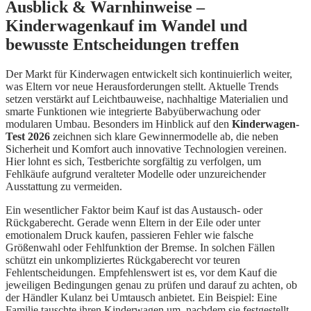
Ausblick & Warnhinweise –
Kinderwagenkauf im Wandel und
bewusste Entscheidungen treffen
Der Markt für Kinderwagen entwickelt sich kontinuierlich weiter,
was Eltern vor neue Herausforderungen stellt. Aktuelle Trends
setzen verstärkt auf Leichtbauweise, nachhaltige Materialien und
smarte Funktionen wie integrierte Babyüberwachung oder
modularen Umbau. Besonders im Hinblick auf den
Kinderwagen-
Test 2026
zeichnen sich klare Gewinnermodelle ab, die neben
Sicherheit und Komfort auch innovative Technologien vereinen.
Hier lohnt es sich, Testberichte sorgfältig zu verfolgen, um
Fehlkäufe aufgrund veralteter Modelle oder unzureichender
Ausstattung zu vermeiden.
Ein wesentlicher Faktor beim Kauf ist das Austausch- oder
Rückgaberecht. Gerade wenn Eltern in der Eile oder unter
emotionalem Druck kaufen, passieren Fehler wie falsche
Größenwahl oder Fehlfunktion der Bremse. In solchen Fällen
schützt ein unkompliziertes Rückgaberecht vor teuren
Fehlentscheidungen. Empfehlenswert ist es, vor dem Kauf die
jeweiligen Bedingungen genau zu prüfen und darauf zu achten, ob
der Händler Kulanz bei Umtausch anbietet. Ein Beispiel: Eine
Familie tauschte ihren Kinderwagen um, nachdem sie festgestellt