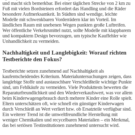
und macht sich bemerkbar. Bei einer täglichen Strecke von 2 km zu
Fuß mit vielen Bordsteinen erfordert das Handling und die Räder
besondere Aufmerksamkeit. In Städten sind wendige, leichte
Modelle mit schwenkbaren Vorderrädern klar im Vorteil. Im
ländlichen Raum mit unebenen Wegen punkten große Luftreifen.
Wer öffentliche Verkehrsmittel nutzt, sollte Modelle mit klappbarem
und kompaktem Design bevorzugen, um typische Kauffehler wie
Unhandlichkeit zu vermeiden.
Nachhaltigkeit und Langlebigkeit: Worauf richten
Testberichte den Fokus?
Testberichte setzen zunehmend auf Nachhaltigkeit als
kaufentscheidendes Kriterium. Materialuntersuchungen zeigen, dass
langlebige Stoffe und austauschbare Verschleißteile wichtige Punkte
sind, um Fehlkäufe zu vermeiden. Viele Produkttests bewerten die
Reparaturfreundlichkeit und den Wiederverkaufswert, was vor allem
beim Kinderwagengebrauch durch mehrere Kinder eine Rolle spielt.
Eltern unterschätzen oft, wie schnell ein günstiger Kinderwagen
durch Verschleiß an Wert verliert bzw. ob Ersatzteile verfügbar sind.
Ein weiterer Trend ist die umweltfreundliche Herstellung mit
weniger Chemikalien und recycelbaren Materialien – ein Merkmal,
das bei seriösen Testinstitutionen zunehmend untersucht wird.