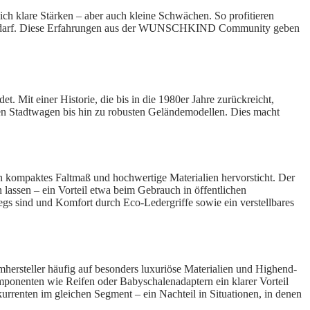
ich klare Stärken – aber auch kleine Schwächen. So profitieren
hlen darf. Diese Erfahrungen aus der WUNSCHKIND Community geben
t. Mit einer Historie, die bis in die 1980er Jahre zurückreicht,
igen Stadtwagen bis hin zu robusten Geländemodellen. Dies macht
in kompaktes Faltmaß und hochwertige Materialien hervorsticht. Der
lassen – ein Vorteil etwa beim Gebrauch in öffentlichen
egs sind und Komfort durch Eco-Ledergriffe sowie ein verstellbares
ersteller häufig auf besonders luxuriöse Materialien und Highend-
mponenten wie Reifen oder Babyschalenadaptern ein klarer Vorteil
urrenten im gleichen Segment – ein Nachteil in Situationen, in denen