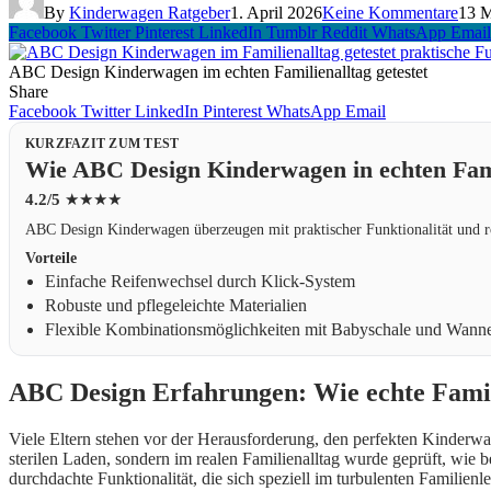
By
Kinderwagen Ratgeber
1. April 2026
Keine Kommentare
13 M
Facebook
Twitter
Pinterest
LinkedIn
Tumblr
Reddit
WhatsApp
Email
ABC Design Kinderwagen im echten Familienalltag getestet
Share
Facebook
Twitter
LinkedIn
Pinterest
WhatsApp
Email
KURZFAZIT ZUM TEST
Wie ABC Design Kinderwagen in echten Fami
4.2/5
★★★★
ABC Design Kinderwagen überzeugen mit praktischer Funktionalität und ro
Vorteile
Einfache Reifenwechsel durch Klick-System
Robuste und pflegeleichte Materialien
Flexible Kombinationsmöglichkeiten mit Babyschale und Wann
ABC Design Erfahrungen: Wie echte Famili
Viele Eltern stehen vor der Herausforderung, den perfekten Kinderwa
sterilen Laden, sondern im realen Familienalltag wurde geprüft, wie 
durchdachte Funktionalität, die sich speziell im turbulenten Familienl