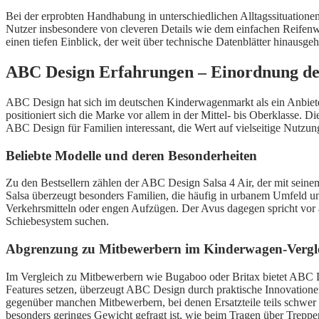
Bei der erprobten Handhabung in unterschiedlichen Alltagssituationen
Nutzer insbesondere von cleveren Details wie dem einfachen Reif
einen tiefen Einblick, der weit über technische Datenblätter hinausge
ABC Design Erfahrungen – Einordnung de
ABC Design hat sich im deutschen Kinderwagenmarkt als ein Anbieter eta
positioniert sich die Marke vor allem in der Mittel- bis Oberklasse.
ABC Design für Familien interessant, die Wert auf vielseitige Nutzun
Beliebte Modelle und deren Besonderheiten
Zu den Bestsellern zählen der ABC Design Salsa 4 Air, der mit seine
Salsa überzeugt besonders Familien, die häufig in urbanem Umfeld un
Verkehrsmitteln oder engen Aufzügen. Der Avus dagegen spricht vor a
Schiebesystem suchen.
Abgrenzung zu Mitbewerbern im Kinderwagen-Vergl
Im Vergleich zu Mitbewerbern wie Bugaboo oder Britax bietet ABC D
Features setzen, überzeugt ABC Design durch praktische Innovationen
gegenüber manchen Mitbewerbern, bei denen Ersatzteile teils schwer 
besonders geringes Gewicht gefragt ist, wie beim Tragen über Treppen