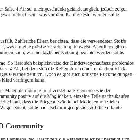
r Salsa 4 Air sei uneingeschränkt geländetauglich, jedoch zeigen
ngewohnt hoch sein, was vor dem Kauf getestet werden sollte.
fällt. Zahlreiche Eltern berichten, dass die verwendeten Stoffe
n, was auf eine präzise Verarbeitung hinweist. Allerdings gibt es
ommen kann, was bei täglicher Nutzung beachtet werden sollte.
eme. So lässt sich beispielsweise der Kinderwagenaufsatz problemlos
lsa 4 Air, bei dem sich die Reifen durch einen einfachen Klick-
iges Gelände deutlich. Doch es gibt auch kritische Rückmeldungen –
 Kind verringern kann.
von Materialermüdung, und verstellbare Elemente wie der
mmunity positiv auf die Möglichkeit, einzelne Teile nachzukaufen
jedoch auf, dass die Pflegeaufwände bei Modellen mit vielen
agen sucht, sollte nach Erfahrungen gezielt auf die verbaute
ND Community
milienalltag. Besonders die Alltagstauglichkeit bestätigt sich