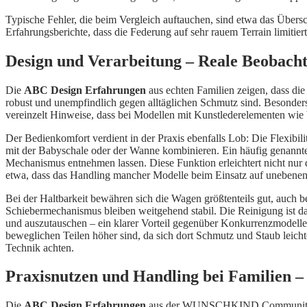
Typische Fehler, die beim Vergleich auftauchen, sind etwa das Übersc
Erfahrungsberichte, dass die Federung auf sehr rauem Terrain limitie
Design und Verarbeitung – Reale Beobach
Die
ABC Design Erfahrungen
aus echten Familien zeigen, dass die
robust und unempfindlich gegen alltäglichen Schmutz sind. Besonders p
vereinzelt Hinweise, dass bei Modellen mit Kunstlederelementen wie
Der Bedienkomfort verdient in der Praxis ebenfalls Lob: Die Flexibil
mit der Babyschale oder der Wanne kombinieren. Ein häufig genanntes
Mechanismus entnehmen lassen. Diese Funktion erleichtert nicht nur
etwa, dass das Handling mancher Modelle beim Einsatz auf unebenen
Bei der Haltbarkeit bewähren sich die Wagen größtenteils gut, auch 
Schiebermechanismus bleiben weitgehend stabil. Die Reinigung ist da
und auszutauschen – ein klarer Vorteil gegenüber Konkurrenzmodellen
beweglichen Teilen höher sind, da sich dort Schmutz und Staub leich
Technik achten.
Praxisnutzen und Handling bei Familie
Die
ABC Design Erfahrungen
aus der WUNSCHKIND Community zeich