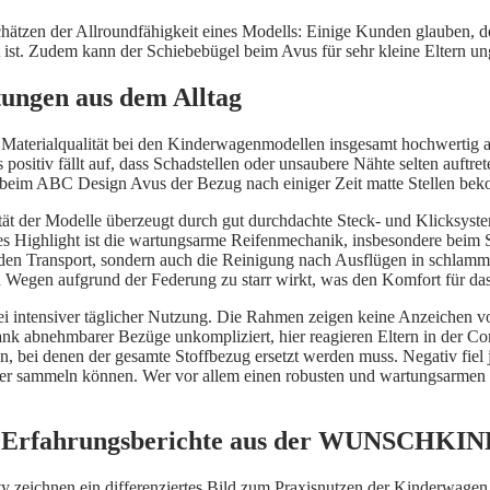
hätzen der Allroundfähigkeit eines Modells: Einige Kunden glauben, de
rt ist. Zudem kann der Schiebebügel beim Avus für sehr kleine Eltern u
tungen aus dem Alltag
 Materialqualität bei den Kinderwagenmodellen insgesamt hochwertig aus
ositiv fällt auf, dass Schadstellen oder unsaubere Nähte selten auftrete
 beim ABC Design Avus der Bezug nach einiger Zeit matte Stellen bek
ität der Modelle überzeugt durch gut durchdachte Steck- und Klicksyst
 Highlight ist die wartungsarme Reifenmechanik, insbesondere beim Sa
 den Transport, sondern auch die Reinigung nach Ausflügen in schlamm
 Wegen aufgrund der Federung zu starr wirkt, was den Komfort für das
bei intensiver täglicher Nutzung. Die Rahmen zeigen keine Anzeichen 
nk abnehmbarer Bezüge unkompliziert, hier reagieren Eltern in der Co
, bei denen der gesamte Stoffbezug ersetzt werden muss. Negativ fiel 
ter sammeln können. Wer vor allem einen robusten und wartungsarmen W
n – Erfahrungsberichte aus der WUNSCHKI
nen ein differenziertes Bild zum Praxisnutzen der Kinderwagen im Fa