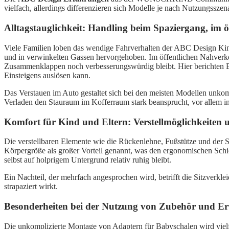
vielfach, allerdings differenzieren sich Modelle je nach Nutzungsszena
Alltagstauglichkeit: Handling beim Spaziergang, im 
Viele Familien loben das wendige Fahrverhalten der ABC Design Kind
und in verwinkelten Gassen hervorgehoben. Im öffentlichen Nahverkehr
Zusammenklappen noch verbesserungswürdig bleibt. Hier berichten El
Einsteigens auslösen kann.
Das Verstauen im Auto gestaltet sich bei den meisten Modellen unko
Verladen den Stauraum im Kofferraum stark beansprucht, vor allem 
Komfort für Kind und Eltern: Verstellmöglichkeiten
Die verstellbaren Elemente wie die Rückenlehne, Fußstütze und der 
Körpergröße als großer Vorteil genannt, was den ergonomischen Sch
selbst auf holprigem Untergrund relativ ruhig bleibt.
Ein Nachteil, der mehrfach angesprochen wird, betrifft die Sitzverkl
strapaziert wirkt.
Besonderheiten bei der Nutzung von Zubehör und Er
Die unkomplizierte Montage von Adaptern für Babyschalen wird vielf