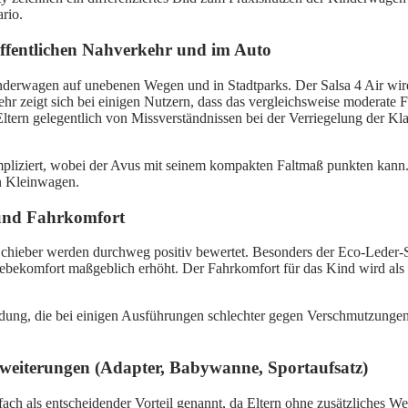
rio.
öffentlichen Nahverkehr und im Auto
erwagen auf unebenen Wegen und in Stadtparks. Der Salsa 4 Air wird 
 zeigt sich bei einigen Nutzern, dass das vergleichsweise moderate Fal
tern gelegentlich von Missverständnissen bei der Verriegelung der K
mpliziert, wobei der Avus mit seinem kompakten Faltmaß punkten kann.
in Kleinwagen.
 und Fahrkomfort
Schieber werden durchweg positiv bewertet. Besonders der Eco-Leder-S
iebekomfort maßgeblich erhöht. Der Fahrkomfort für das Kind wird al
eidung, die bei einigen Ausführungen schlechter gegen Verschmutzungen
weiterungen (Adapter, Babywanne, Sportaufsatz)
ach als entscheidender Vorteil genannt, da Eltern ohne zusätzliches