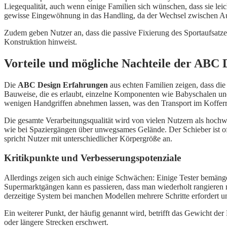
Liegequalität, auch wenn einige Familien sich wünschen, dass sie leic
gewisse Eingewöhnung in das Handling, da der Wechsel zwischen Aufs
Zudem geben Nutzer an, dass die passive Fixierung des Sportaufsatzes
Konstruktion hinweist.
Vorteile und mögliche Nachteile der ABC 
Die
ABC Design Erfahrungen
aus echten Familien zeigen, dass di
Bauweise, die es erlaubt, einzelne Komponenten wie Babyschalen und 
wenigen Handgriffen abnehmen lassen, was den Transport im Kofferra
Die gesamte Verarbeitungsqualität wird von vielen Nutzern als hoc
wie bei Spaziergängen über unwegsames Gelände. Der Schieber ist oft 
spricht Nutzer mit unterschiedlicher Körpergröße an.
Kritikpunkte und Verbesserungspotenziale
Allerdings zeigen sich auch einige Schwächen: Einige Tester bemänge
Supermarktgängen kann es passieren, dass man wiederholt rangiere
derzeitige System bei manchen Modellen mehrere Schritte erfordert 
Ein weiterer Punkt, der häufig genannt wird, betrifft das Gewicht d
oder längere Strecken erschwert.