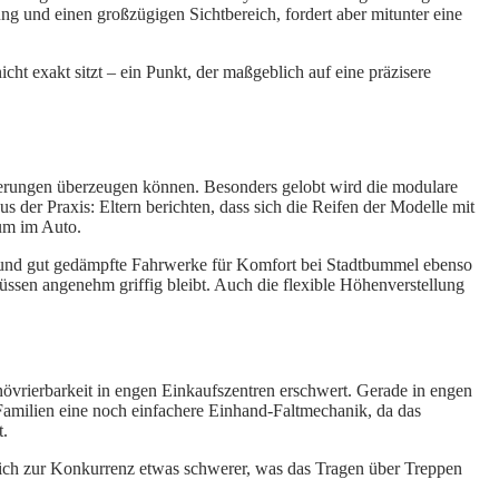
ung und einen großzügigen Sichtbereich, fordert aber mitunter eine
ht exakt sitzt – ein Punkt, der maßgeblich auf eine präzisere
derungen überzeugen können. Besonders gelobt wird die modulare
der Praxis: Eltern berichten, dass sich die Reifen der Modelle mit
aum im Auto.
e und gut gedämpfte Fahrwerke für Komfort bei Stadtbummel ebenso
üssen angenehm griffig bleibt. Auch die flexible Höhenverstellung
övrierbarkeit in engen Einkaufszentren erschwert. Gerade in engen
milien eine noch einfachere Einhand-Faltmechanik, da das
t.
leich zur Konkurrenz etwas schwerer, was das Tragen über Treppen