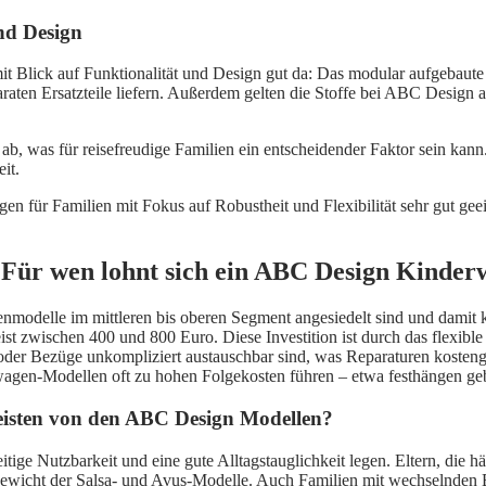
nd Design
Blick auf Funktionalität und Design gut da: Das modular aufgebaute 
raten Ersatzteile liefern. Außerdem gelten die Stoffe bei ABC Design a
ab, was für reisefreudige Familien ein entscheidender Faktor sein ka
it.
gen für Familien mit Fokus auf Robustheit und Flexibilität sehr gut g
 Für wen lohnt sich ein ABC Design Kinde
modelle im mittleren bis oberen Segment angesiedelt sind und damit k
t zwischen 400 und 800 Euro. Diese Investition ist durch das flexible 
fen oder Bezüge unkompliziert austauschbar sind, was Reparaturen kost
erwagen-Modellen oft zu hohen Folgekosten führen – etwa festhängen ge
meisten von den ABC Design Modellen?
ige Nutzbarkeit und eine gute Alltagstauglichkeit legen. Eltern, die hä
Gewicht der Salsa- und Avus-Modelle. Auch Familien mit wechselnden