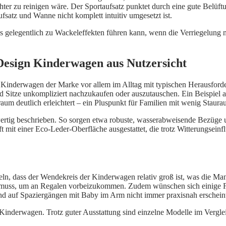
hter zu reinigen wäre. Der Sportaufsatz punktet durch eine gute Belüft
atz und Wanne nicht komplett intuitiv umgesetzt ist.
 gelegentlich zu Wackeleffekten führen kann, wenn die Verriegelung nic
Design Kinderwagen aus Nutzersicht
e Kinderwagen der Marke vor allem im Alltag mit typischen Herausfor
Sitze unkompliziert nachzukaufen oder auszutauschen. Ein Beispiel aus 
um deutlich erleichtert – ein Pluspunkt für Familien mit wenig Staur
hwertig beschrieben. So sorgen etwa robuste, wasserabweisende Bezüg
mit einer Eco-Leder-Oberfläche ausgestattet, die trotz Witterungseinfl
ln, dass der Wendekreis der Kinderwagen relativ groß ist, was die Man
n muss, um an Regalen vorbeizukommen. Zudem wünschen sich einige Fa
und auf Spaziergängen mit Baby im Arm nicht immer praxisnah erschein
er Kinderwagen. Trotz guter Ausstattung sind einzelne Modelle im Verg