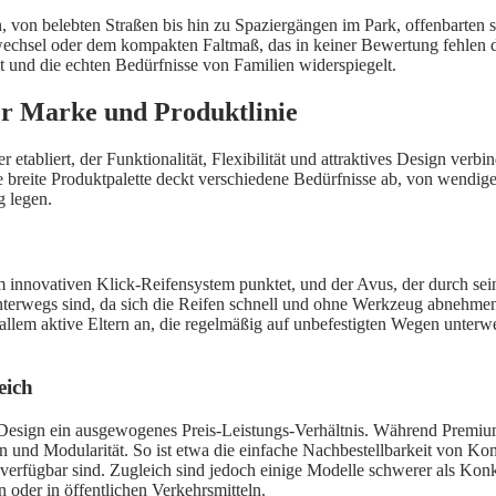
, von belebten Straßen bis hin zu Spaziergängen im Park, offenbarten s
enwechsel oder dem kompakten Faltmaß, das in keiner Bewertung fe
ht und die echten Bedürfnisse von Familien widerspiegelt.
r Marke und Produktlinie
bliert, der Funktionalität, Flexibilität und attraktives Design verbinde
 Die breite Produktpalette deckt verschiedene Bedürfnisse ab, von wend
g legen.
m innovativen Klick-Reifensystem punktet, und der Avus, der durch se
terwegs sind, da sich die Reifen schnell und ohne Werkzeug abnehmen 
llem aktive Eltern an, die regelmäßig auf unbefestigten Wegen unterw
eich
esign ein ausgewogenes Preis-Leistungs-Verhältnis. Während Premiumh
 und Modularität. So ist etwa die einfache Nachbestellbarkeit von Ko
verfügbar sind. Zugleich sind jedoch einige Modelle schwerer als Konk
 oder in öffentlichen Verkehrsmitteln.