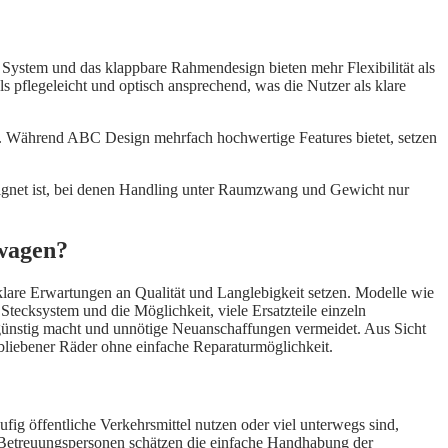
System und das klappbare Rahmendesign bieten mehr Flexibilität als
ls pflegeleicht und optisch ansprechend, was die Nutzer als klare
nn. Während ABC Design mehrfach hochwertige Features bietet, setzen
eeignet ist, bei denen Handling unter Raumzwang und Gewicht nur
rwagen?
lare Erwartungen an Qualität und Langlebigkeit setzen. Modelle wie
Stecksystem und die Möglichkeit, viele Ersatzteile einzeln
engünstig macht und unnötige Neuanschaffungen vermeidet. Aus Sicht
bliebener Räder ohne einfache Reparaturmöglichkeit.
ufig öffentliche Verkehrsmittel nutzen oder viel unterwegs sind,
 Betreuungspersonen schätzen die einfache Handhabung der